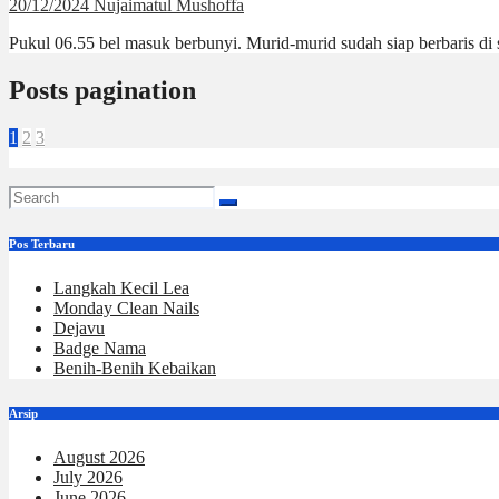
20/12/2024
Nujaimatul Mushoffa
Pukul 06.55 bel masuk berbunyi. Murid-murid sudah siap berbaris di 
Posts pagination
1
2
3
Pos Terbaru
Langkah Kecil Lea
Monday Clean Nails
Dejavu
Badge Nama
Benih-Benih Kebaikan
Arsip
August 2026
July 2026
June 2026