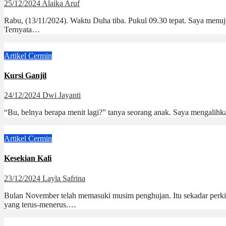
25/12/2024
Alaika Aruf
Rabu, (13/11/2024). Waktu Duha tiba. Pukul 09.30 tepat. Saya menu
Ternyata…
Artikel
Cermin
Kursi Ganjil
24/12/2024
Dwi Jayanti
“Bu, belnya berapa menit lagi?” tanya seorang anak. Saya mengalihkan
Artikel
Cermin
Kesekian Kali
23/12/2024
Layla Safrina
Bulan November telah memasuki musim penghujan. Itu sekadar perkir
yang terus-menerus.…