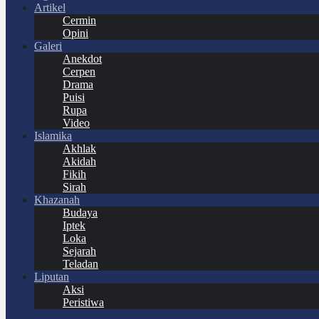
Artikel
Cermin
Opini
Galeri
Anekdot
Cerpen
Drama
Puisi
Rupa
Video
Islamika
Akhlak
Akidah
Fikih
Sirah
Khazanah
Budaya
Iptek
Loka
Sejarah
Teladan
Liputan
Aksi
Peristiwa