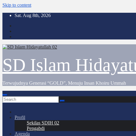
Skip to content
Sat. Aug 8th, 2026
SD Islam Hidayat
Terwujudnya Generasi “GOLD”, Menuju Insan Khoiru Ummah
Profil
Sekilas SDIH 02
Pengabdi
Agenda