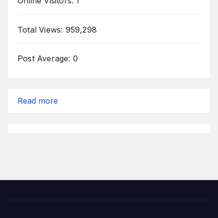
Online Visitors:
1
Total Views:
959,298
Post Average:
0
:
Read more
Iman
yang
Paling
Menakjubkan