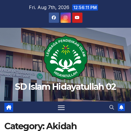
Skip
Fri. Aug 7th, 2026
12:56:12 PM
to
content
SD Islam Hidayatullah 02
Category:
Akidah