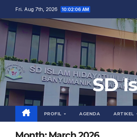
Skip
Fri. Aug 7th, 2026
10:02:07 AM
to
content
SD I
PROFIL
AGENDA
ARTIKEL
Month:
March 2026