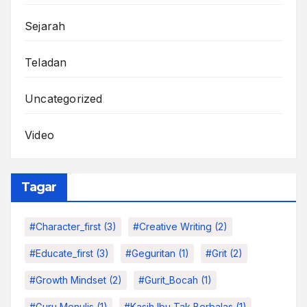
Sejarah
Teladan
Uncategorized
Video
Tagar
#character_first
(3)
#Creative Writing
(2)
#educate_first
(3)
#Geguritan
(1)
#grit
(2)
#growth Mindset
(2)
#Gurit_Bocah
(1)
#Guru Menulis
(1)
#kasih Ibu Tak Berbalas
(1)