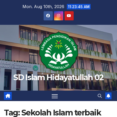
Skip
Mon. Aug 10th, 2026
11:23:46 AM
to
content
SD Islam Hidayatullah 02
Tag:
Sekolah Islam terbaik