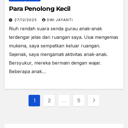
Para Penolong Kecil
27/12/2025
DWI JAYANTI
Riuh rendah suara senda gurau anak-anak
terdengar jelas dari ruangan saya. Usai mengemas
mukena, saya sempatkan keluar ruangan.
Sejenak, saya mengamati aktivitas anak-anak.
Bersyukur, mereka bermain dengan wajar.
Beberapa anak…
Posts
1
2
…
5
pagination