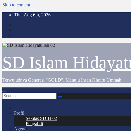
Skip to content
Thu. Aug 6th, 2026
SD Islam Hidayat
Terwujudnya Generasi “GOLD”, Menuju Insan Khoiru Ummah
Profil
Sekilas SDIH 02
Pengabdi
Agenda