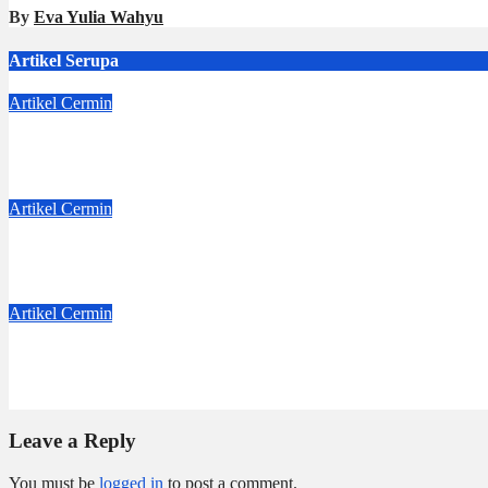
By
Eva Yulia Wahyu
Artikel Serupa
Artikel
Cermin
Dejavu
Jul 4, 2026
Dwi Jayanti
Artikel
Cermin
Badge Nama
Jun 6, 2026
Dwi Jayanti
Artikel
Cermin
Pembuka Hari
May 16, 2026
Dwi Jayanti
Leave a Reply
You must be
logged in
to post a comment.