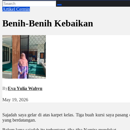
Artikel
Cermin
Benih-Benih Kebaikan
By
Eva Yulia Wahyu
May 19, 2026
Sajadah saya gelar di atas karpet kelas. Tiga buah kursi saya pasang
yang berdatangan.
Belum lama sajadah itu terbentang, tiba-tiba Namira mendekat.