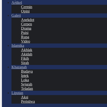
Artikel
Cermin
Opini
Galeri
Anekdot
Cerpen
Drama
Puisi
Rupa
Video
Islamika
Akhlak
Akidah
Fikih
Sirah
Khazanah
Budaya
Iptek
Loka
Sejarah
Teladan
Liputan
Aksi
Peristiwa