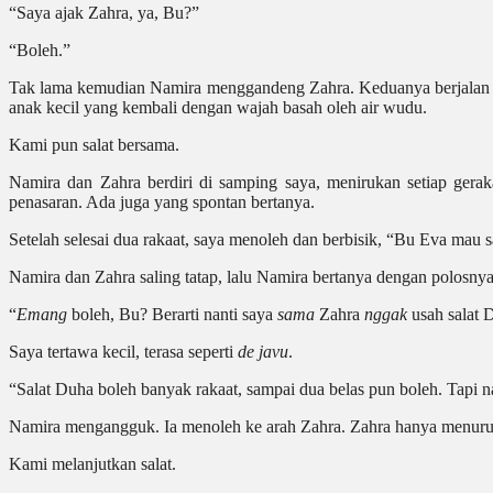
“Saya ajak Zahra, ya, Bu?”
“Boleh.”
Tak lama kemudian Namira menggandeng Zahra. Keduanya berjalan ke
anak kecil yang kembali dengan wajah basah oleh air wudu.
Kami pun salat bersama.
Namira dan Zahra berdiri di samping saya, menirukan setiap ge
penasaran. Ada juga yang spontan bertanya.
Setelah selesai dua rakaat, saya menoleh dan berbisik, “Bu Eva mau sa
Namira dan Zahra saling tatap, lalu Namira bertanya dengan polosnya
“
Emang
boleh, Bu? Berarti nanti saya
sama
Zahra
nggak
usah salat 
Saya tertawa kecil, terasa seperti
de javu
.
“Salat Duha boleh banyak rakaat, sampai dua belas pun boleh. Tapi na
Namira mengangguk. Ia menoleh ke arah Zahra. Zahra hanya menurut s
Kami melanjutkan salat.