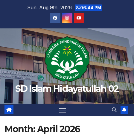
Skip
Sun. Aug 9th, 2026
8:06:45 PM
to
content
SD Islam Hidayatullah 02
Month:
April 2026