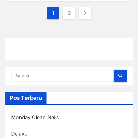
Posts
1
2
pagination
Pos Terbaru
Monday Clean Nails
Dejavu