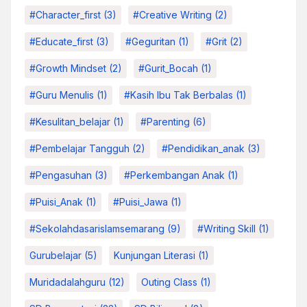
#character_first
(3)
#Creative Writing
(2)
#educate_first
(3)
#Geguritan
(1)
#grit
(2)
#growth Mindset
(2)
#Gurit_Bocah
(1)
#Guru Menulis
(1)
#kasih Ibu Tak Berbalas
(1)
#kesulitan_belajar
(1)
#parenting
(6)
#pembelajar Tangguh
(2)
#pendidikan_anak
(3)
#pengasuhan
(3)
#Perkembangan Anak
(1)
#Puisi_Anak
(1)
#Puisi_Jawa
(1)
#sekolahdasarislamsemarang
(9)
#Writing Skill
(1)
Gurubelajar
(5)
Kunjungan Literasi
(1)
Muridadalahguru
(12)
Outing Class
(1)