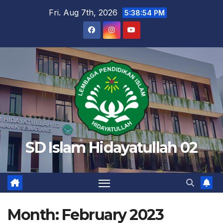
Skip
Fri. Aug 7th, 2026
5:38:55 PM
to
content
SD Islam Hidayatullah 02
Month:
February 2023