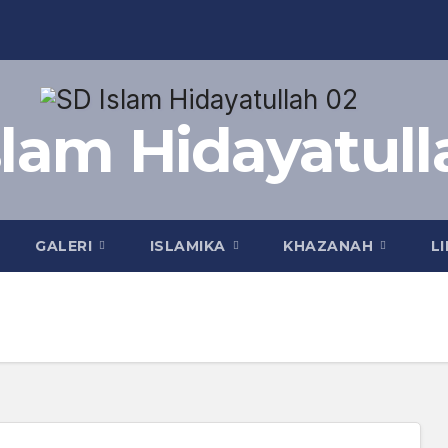
slam Hidayatull
GALERI
ISLAMIKA
KHAZANAH
L