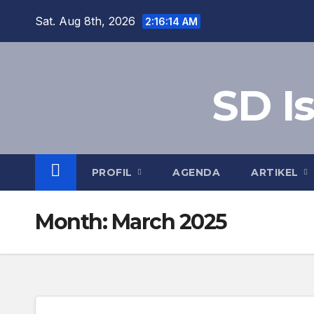
Skip
Sat. Aug 8th, 2026
2:16:15 AM
to
content
SD I
PROFIL
AGENDA
ARTIKEL
Month:
March 2025