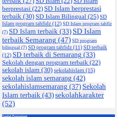
terbaik
(27)
SD Islam
(22)
SD Islam
SD Islam berprestasi
berprestasi
(22)
terbaik
(30)
SD Islam Bilingual
(25)
SD
Islam program tahfidz
(12)
SD Islam program tahfiz
SD Islam
SD Islam terbaik
(33)
(7)
terbaik Semarang
(47)
SD program
SD program tahfidz
(11)
SD terbaik
bilingual
(7)
SD terbaik di Semarang
(33)
(12)
Sekolah dengan program terbaik
(22)
sekolah islam
(30)
sekolahislam
(15)
sekolah islam semarang
(42)
Sekolah
sekolahislamsemarang
(37)
sekolahkarakter
Islam terbaik
(43)
(52)
Jumlah Pengunjung