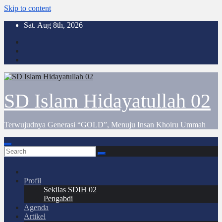
Skip to content
Sat. Aug 8th, 2026
SD Islam Hidayatullah 02
Terwujudnya Generasi “GOLD”, Menuju Insan Khoiru Ummah
Profil
Sekilas SDIH 02
Pengabdi
Agenda
Artikel