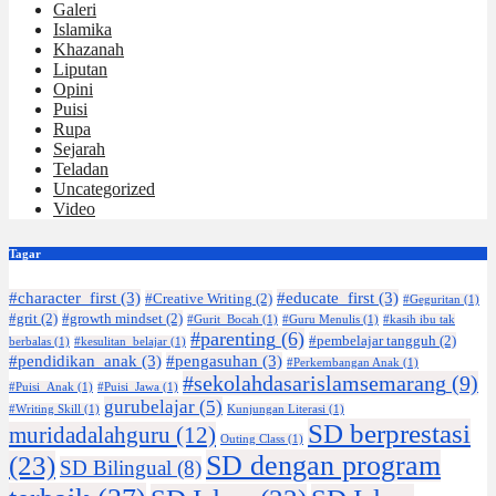
Galeri
Islamika
Khazanah
Liputan
Opini
Puisi
Rupa
Sejarah
Teladan
Uncategorized
Video
Tagar
#character_first
(3)
#educate_first
(3)
#Creative Writing
(2)
#Geguritan
(1)
#grit
(2)
#growth mindset
(2)
#Gurit_Bocah
(1)
#Guru Menulis
(1)
#kasih ibu tak
#parenting
(6)
#pembelajar tangguh
(2)
berbalas
(1)
#kesulitan_belajar
(1)
#pendidikan_anak
(3)
#pengasuhan
(3)
#Perkembangan Anak
(1)
#sekolahdasarislamsemarang
(9)
#Puisi_Anak
(1)
#Puisi_Jawa
(1)
gurubelajar
(5)
#Writing Skill
(1)
Kunjungan Literasi
(1)
SD berprestasi
muridadalahguru
(12)
Outing Class
(1)
SD dengan program
(23)
SD Bilingual
(8)