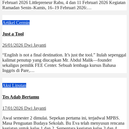
Februari 2026 Littlepreneur Rabu, 4 dan 11 Februari 2026 Kegiatan
Ramadan Senin–Kamis, 16–19 Februari 2026:…
Artikel
Cermin
Just a Tool
26/01/2026
Dwi Jayanti
“English is not a final destination. It’s just the tool.” Itulah sepenggal
kalimat penutup yang diucapkan Mr. Abdul Malik—founder
sekaligus pemilik FEE Center. Sebuah lembaga kursus Bahasa
Inggris di Pare,…
Aksi
Liputan
Tes Adab Bertamu
17/01/2026
Dwi Jayanti
Awal semester 2 dimulai. Sepekan pertama ini, terjadwal MPBS.
Masa Penguatan Budaya Sekolah. Bu Eva telah menyusun rencana
kegiatan untuk kelas 1 dan 2. Sementara kegiatan kelas 3 dan 4…