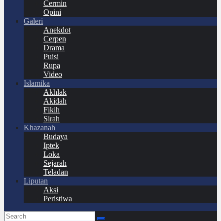
Cermin
Opini
Galeri
Anekdot
Cerpen
Drama
Puisi
Rupa
Video
Islamika
Akhlak
Akidah
Fikih
Sirah
Khazanah
Budaya
Iptek
Loka
Sejarah
Teladan
Liputan
Aksi
Peristiwa