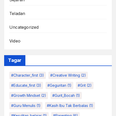
Teladan
Uncategorized
Video
Tagar
#character_first
(3)
#Creative Writing
(2)
#educate_first
(3)
#Geguritan
(1)
#grit
(2)
#growth Mindset
(2)
#Gurit_Bocah
(1)
#Guru Menulis
(1)
#kasih Ibu Tak Berbalas
(1)
#kesulitan_belajar
(1)
#parenting
(6)