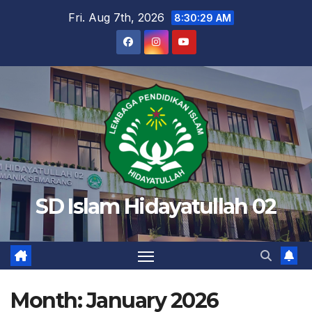
Skip
Fri. Aug 7th, 2026
8:30:30 AM
to
content
SD Islam Hidayatullah 02
Month:
January 2026