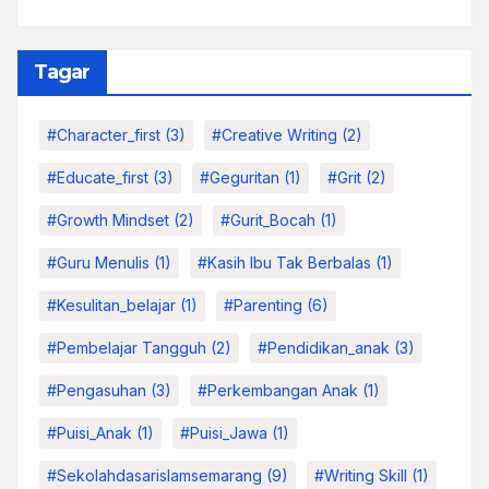
Tagar
#character_first
(3)
#Creative Writing
(2)
#educate_first
(3)
#Geguritan
(1)
#grit
(2)
#growth Mindset
(2)
#Gurit_Bocah
(1)
#Guru Menulis
(1)
#kasih Ibu Tak Berbalas
(1)
#kesulitan_belajar
(1)
#parenting
(6)
#pembelajar Tangguh
(2)
#pendidikan_anak
(3)
#pengasuhan
(3)
#Perkembangan Anak
(1)
#Puisi_Anak
(1)
#Puisi_Jawa
(1)
#sekolahdasarislamsemarang
(9)
#Writing Skill
(1)