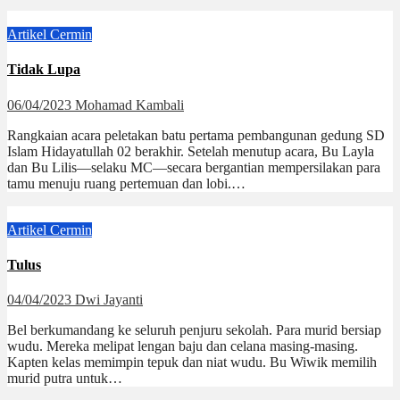
Artikel
Cermin
Tidak Lupa
06/04/2023
Mohamad Kambali
Rangkaian acara peletakan batu pertama pembangunan gedung SD
Islam Hidayatullah 02 berakhir. Setelah menutup acara, Bu Layla
dan Bu Lilis—selaku MC—secara bergantian mempersilakan para
tamu menuju ruang pertemuan dan lobi.…
Artikel
Cermin
Tulus
04/04/2023
Dwi Jayanti
Bel berkumandang ke seluruh penjuru sekolah. Para murid bersiap
wudu. Mereka melipat lengan baju dan celana masing-masing.
Kapten kelas memimpin tepuk dan niat wudu. Bu Wiwik memilih
murid putra untuk…