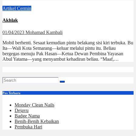
Artikel
Cermin
Akhlak
01/04/2023
Mohamad Kambali
Mobil berhenti. Sesaat kemudian pintu belakang sisi kiri terbuka. Bu
Ita—Wali Kota Semarang—keluar melalui pintu itu. Beliau
bergegas menuju Pak Hasan—Ketua Dewan Pembina Yayasan
Abul Yatama—yang menyambut kehadiran beliau. “Maaf,…
Pos Terbaru
Monday Clean Nails
Dejavu
Badge Nama
Benih-Benih Kebaikan
Pembuka Hari