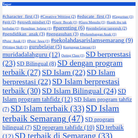
Tagar
#character_first
(3)
#educate_first
(3)
#Creative Writing
(2)
#Geguritan
(1)
#grit
(2)
#growth mindset
(2)
#Gurit_Bocah
(1)
#Guru Menulis
(1)
#kasih ibu tak
#parenting
(6)
#pembelajar tangguh
(2)
berbalas
(1)
#kesulitan_belajar
(1)
#pendidikan_anak
(3)
#pengasuhan
(3)
#Perkembangan Anak
(1)
#sekolahdasarislamsemarang
(9)
#Puisi_Anak
(1)
#Puisi_Jawa
(1)
gurubelajar
(5)
#Writing Skill
(1)
Kunjungan Literasi
(1)
SD berprestasi
muridadalahguru
(12)
Outing Class
(1)
SD dengan program
(23)
SD Bilingual
(8)
terbaik
(27)
SD Islam
(22)
SD Islam
SD Islam berprestasi
berprestasi
(22)
terbaik
(30)
SD Islam Bilingual
(24)
SD
Islam program tahfidz
(12)
SD Islam program tahfiz
SD Islam
SD Islam terbaik
(33)
(7)
terbaik Semarang
(47)
SD program
SD terbaik
SD program tahfidz
(10)
bilingual
(7)
SD terbaik di Semarang
(33)
(12)