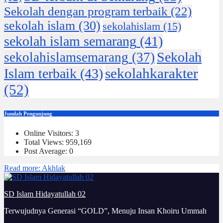
Sekolah dengan program terbaik
(22)
sekolah islam
(30)
sekolahislam
(15)
sekolah islam semarang
(41)
Sekolah
sekolahislamsemarang
(37)
sekolahkarakter
Islam terbaik
(43)
(52)
Jumlah Pengunjung
Online Visitors:
3
Total Views:
959,169
Post Average:
0
Read more
: Akhlak
SD Islam Hidayatullah 02
Terwujudnya Generasi “GOLD”, Menuju Insan Khoiru Ummah