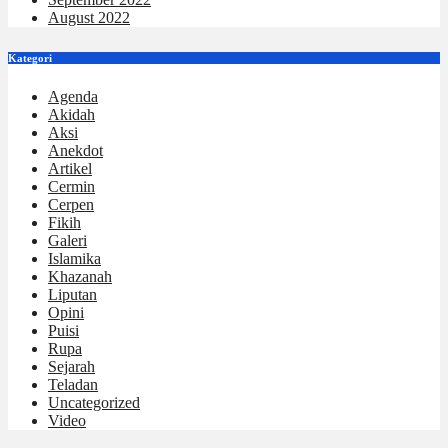
August 2022
Kategori
Agenda
Akidah
Aksi
Anekdot
Artikel
Cermin
Cerpen
Fikih
Galeri
Islamika
Khazanah
Liputan
Opini
Puisi
Rupa
Sejarah
Teladan
Uncategorized
Video