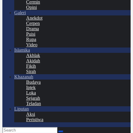
Cermin
Opini
Galeri
Anekdot
Cerpen
Drama
Puisi
Rupa
Video
Islamika
Akhlak
Akidah
Fikih
Sirah
Khazanah
Budaya
Iptek
Loka
Sejarah
Teladan
Liputan
Aksi
Peristiwa