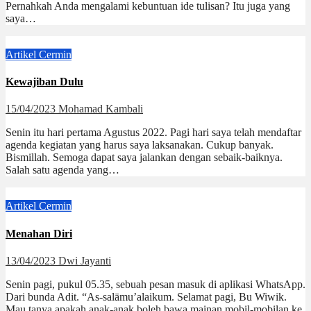
Pernahkah Anda mengalami kebuntuan ide tulisan? Itu juga yang
saya…
Artikel
Cermin
Kewajiban Dulu
15/04/2023
Mohamad Kambali
Senin itu hari pertama Agustus 2022. Pagi hari saya telah mendaftar
agenda kegiatan yang harus saya laksanakan. Cukup banyak.
Bismillah. Semoga dapat saya jalankan dengan sebaik-baiknya.
Salah satu agenda yang…
Artikel
Cermin
Menahan Diri
13/04/2023
Dwi Jayanti
Senin pagi, pukul 05.35, sebuah pesan masuk di aplikasi WhatsApp.
Dari bunda Adit. “As-salāmu’alaikum. Selamat pagi, Bu Wiwik.
Mau tanya apakah anak-anak boleh bawa mainan mobil-mobilan ke