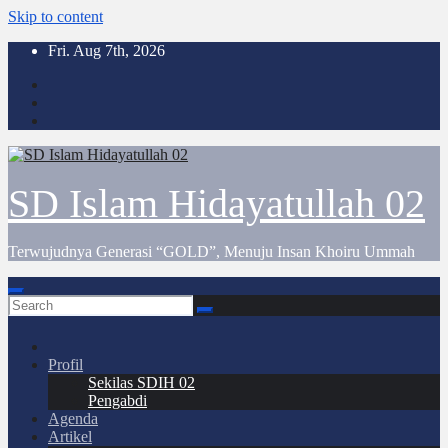
Skip to content
Fri. Aug 7th, 2026
SD Islam Hidayatullah 02
Terwujudnya Generasi “GOLD”, Menuju Insan Khoiru Ummah
Profil
Sekilas SDIH 02
Pengabdi
Agenda
Artikel