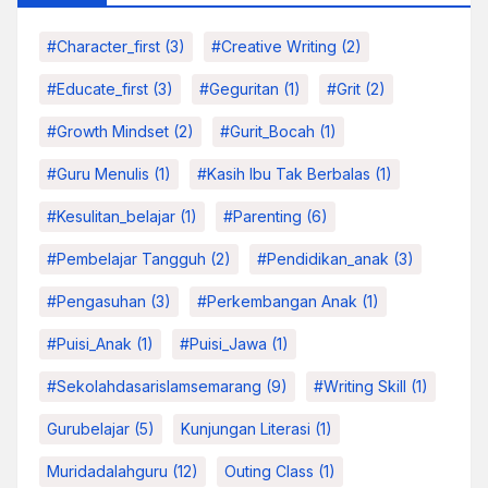
#character_first
(3)
#Creative Writing
(2)
#educate_first
(3)
#Geguritan
(1)
#grit
(2)
#growth Mindset
(2)
#Gurit_Bocah
(1)
#Guru Menulis
(1)
#kasih Ibu Tak Berbalas
(1)
#kesulitan_belajar
(1)
#parenting
(6)
#pembelajar Tangguh
(2)
#pendidikan_anak
(3)
#pengasuhan
(3)
#Perkembangan Anak
(1)
#Puisi_Anak
(1)
#Puisi_Jawa
(1)
#sekolahdasarislamsemarang
(9)
#Writing Skill
(1)
Gurubelajar
(5)
Kunjungan Literasi
(1)
Muridadalahguru
(12)
Outing Class
(1)