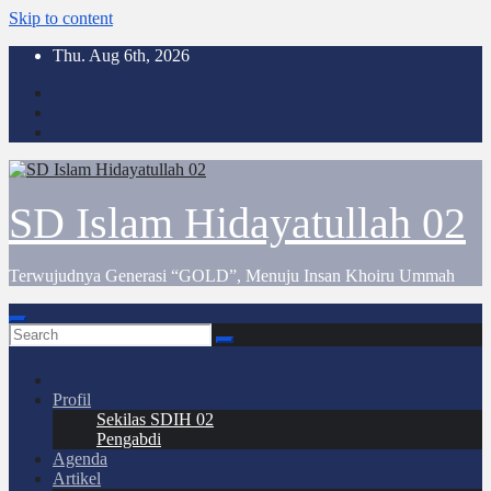
Skip to content
Thu. Aug 6th, 2026
SD Islam Hidayatullah 02
Terwujudnya Generasi “GOLD”, Menuju Insan Khoiru Ummah
Profil
Sekilas SDIH 02
Pengabdi
Agenda
Artikel