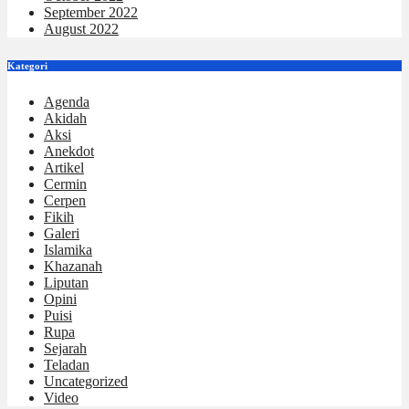
September 2022
August 2022
Kategori
Agenda
Akidah
Aksi
Anekdot
Artikel
Cermin
Cerpen
Fikih
Galeri
Islamika
Khazanah
Liputan
Opini
Puisi
Rupa
Sejarah
Teladan
Uncategorized
Video