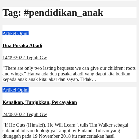
Tag:
#pendidikan_anak
Artikel
Opini
Dua Pusaka Abadi
14/09/2022
Teguh Gw
“There are only two lasting bequests we can give our children: roots
and wings.” Hanya ada dua pusaka abadi yang dapat kita berikan
kepada anak-anak kita: akar dan sayap. Tidak…
Artikel
Opini
Kenalkan, Tunjukkan, Percayakan
24/08/2022
Teguh Gw
“If He Cuts (Himslef), He Will Learn”, tulis Tim Walker sebagai
subjudul tulisan di blognya Taught by Finland. Tulisan yang
diunggah pada 19 November 2018 itu menceritakan hasil