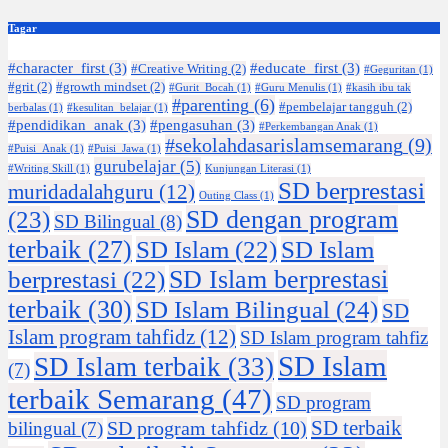
Tagar
#character_first
(3)
#educate_first
(3)
#Creative Writing
(2)
#Geguritan
(1)
#grit
(2)
#growth mindset
(2)
#Gurit_Bocah
(1)
#Guru Menulis
(1)
#kasih ibu tak
#parenting
(6)
#pembelajar tangguh
(2)
berbalas
(1)
#kesulitan_belajar
(1)
#pendidikan_anak
(3)
#pengasuhan
(3)
#Perkembangan Anak
(1)
#sekolahdasarislamsemarang
(9)
#Puisi_Anak
(1)
#Puisi_Jawa
(1)
gurubelajar
(5)
#Writing Skill
(1)
Kunjungan Literasi
(1)
SD berprestasi
muridadalahguru
(12)
Outing Class
(1)
SD dengan program
(23)
SD Bilingual
(8)
terbaik
(27)
SD Islam
(22)
SD Islam
SD Islam berprestasi
berprestasi
(22)
terbaik
(30)
SD Islam Bilingual
(24)
SD
Islam program tahfidz
(12)
SD Islam program tahfiz
SD Islam
SD Islam terbaik
(33)
(7)
terbaik Semarang
(47)
SD program
SD terbaik
SD program tahfidz
(10)
bilingual
(7)