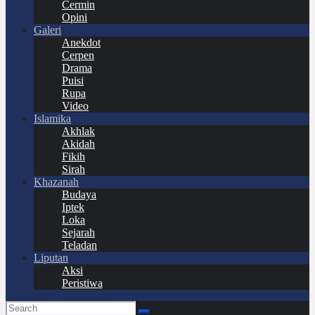
Cermin
Opini
Galeri
Anekdot
Cerpen
Drama
Puisi
Rupa
Video
Islamika
Akhlak
Akidah
Fikih
Sirah
Khazanah
Budaya
Iptek
Loka
Sejarah
Teladan
Liputan
Aksi
Peristiwa