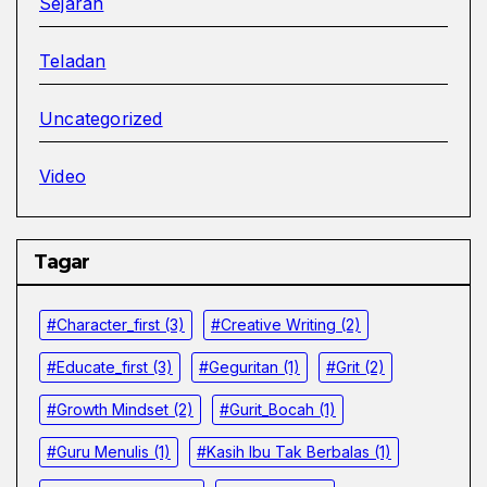
Sejarah
Teladan
Uncategorized
Video
Tagar
#character_first
(3)
#Creative Writing
(2)
#educate_first
(3)
#Geguritan
(1)
#grit
(2)
#growth Mindset
(2)
#Gurit_Bocah
(1)
#Guru Menulis
(1)
#kasih Ibu Tak Berbalas
(1)