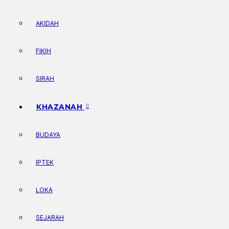
AKIDAH
FIKIH
SIRAH
KHAZANAH
BUDAYA
IPTEK
LOKA
SEJARAH