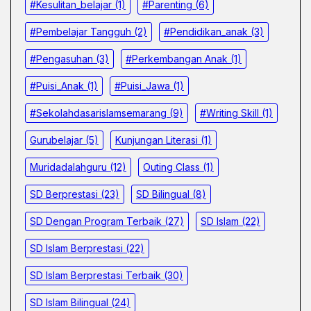
#kesulitan_belajar
(1)
#parenting
(6)
#pembelajar Tangguh
(2)
#pendidikan_anak
(3)
#pengasuhan
(3)
#Perkembangan Anak
(1)
#Puisi_Anak
(1)
#Puisi_Jawa
(1)
#sekolahdasarislamsemarang
(9)
#Writing Skill
(1)
Gurubelajar
(5)
Kunjungan Literasi
(1)
Muridadalahguru
(12)
Outing Class
(1)
SD Berprestasi
(23)
SD Bilingual
(8)
SD Dengan Program Terbaik
(27)
SD Islam
(22)
SD Islam Berprestasi
(22)
SD Islam Berprestasi Terbaik
(30)
SD Islam Bilingual
(24)