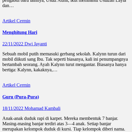
pengabdi baru lainnya, Ustaz Adhit, ikut membantu Ustazah Layla
dan…
Artikel
Cermin
Menghitung Hari
22/11/2022
Dwi Jayanti
Sebuah mobil putih memasuki gerbang sekolah. Kalynn turun dari
mobil diikuti sang Ibu. Tak seperti biasanya, kali ini penumpangnya
bertambah seorang. Ayah Kalynn turut mengantar. Biasanya hanya
bertiga: Kalynn, kakaknya,…
Artikel
Cermin
Guru (Pura-Pura)
18/11/2022
Mohamad Kambali
Anak-anak duduk rapi di karpet. Mereka membentuk 7 banjar.
Masing-masing banjar terdiri atas 3—4 anak. Setiap banjar
merupakan kelompok duduk di kursi. Tiap kelompok diberi nama.