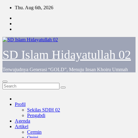
Skip
Thu. Aug 6th, 2026
to
content
SD Islam Hidayatullah 02
Terwujudnya Generasi “GOLD”, Menuju Insan Khoiru Ummah
Profil
Sekilas SDIH 02
Pengabdi
Agenda
Artikel
Cermin
Opini