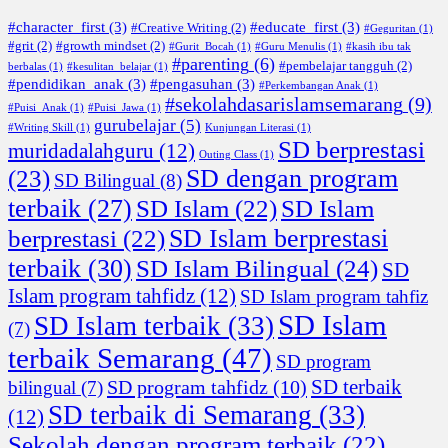
#character_first
(3)
#educate_first
(3)
#Creative Writing
(2)
#Geguritan
(1)
#grit
(2)
#growth mindset
(2)
#Gurit_Bocah
(1)
#Guru Menulis
(1)
#kasih ibu tak
#parenting
(6)
#pembelajar tangguh
(2)
berbalas
(1)
#kesulitan_belajar
(1)
#pendidikan_anak
(3)
#pengasuhan
(3)
#Perkembangan Anak
(1)
#sekolahdasarislamsemarang
(9)
#Puisi_Anak
(1)
#Puisi_Jawa
(1)
gurubelajar
(5)
#Writing Skill
(1)
Kunjungan Literasi
(1)
SD berprestasi
muridadalahguru
(12)
Outing Class
(1)
SD dengan program
(23)
SD Bilingual
(8)
terbaik
(27)
SD Islam
(22)
SD Islam
SD Islam berprestasi
berprestasi
(22)
terbaik
(30)
SD Islam Bilingual
(24)
SD
Islam program tahfidz
(12)
SD Islam program tahfiz
SD Islam
SD Islam terbaik
(33)
(7)
terbaik Semarang
(47)
SD program
SD terbaik
SD program tahfidz
(10)
bilingual
(7)
SD terbaik di Semarang
(33)
(12)
Sekolah dengan program terbaik
(22)