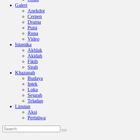
Galeri
Anekdot
Cerpen
Drama
Puisi
Rupa
Video
Islamika
Akhlak
Akidah
Fikih
Sirah
Khazanah
Budaya
Iptek
Loka
Sejarah
Teladan
Liputan
Aksi
Peristiwa