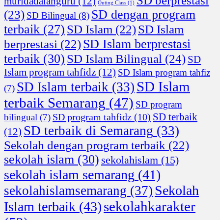
SD berprestasi
muridadalahguru
(12)
Outing Class
(1)
SD dengan program
(23)
SD Bilingual
(8)
terbaik
(27)
SD Islam
(22)
SD Islam
SD Islam berprestasi
berprestasi
(22)
terbaik
(30)
SD Islam Bilingual
(24)
SD
Islam program tahfidz
(12)
SD Islam program tahfiz
SD Islam
SD Islam terbaik
(33)
(7)
terbaik Semarang
(47)
SD program
SD terbaik
SD program tahfidz
(10)
bilingual
(7)
SD terbaik di Semarang
(33)
(12)
Sekolah dengan program terbaik
(22)
sekolah islam
(30)
sekolahislam
(15)
sekolah islam semarang
(41)
Sekolah
sekolahislamsemarang
(37)
sekolahkarakter
Islam terbaik
(43)