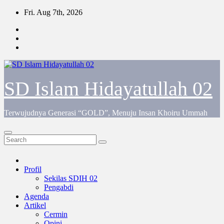
Skip
Fri. Aug 7th, 2026
to
content
SD Islam Hidayatullah 02
Terwujudnya Generasi “GOLD”, Menuju Insan Khoiru Ummah
Profil
Sekilas SDIH 02
Pengabdi
Agenda
Artikel
Cermin
Opini