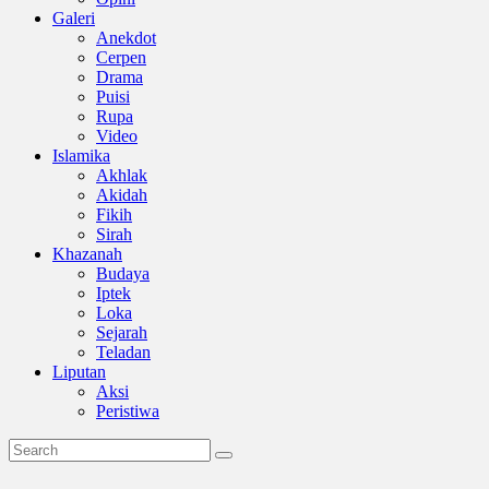
Galeri
Anekdot
Cerpen
Drama
Puisi
Rupa
Video
Islamika
Akhlak
Akidah
Fikih
Sirah
Khazanah
Budaya
Iptek
Loka
Sejarah
Teladan
Liputan
Aksi
Peristiwa