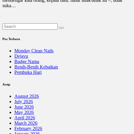
mendengar kata orang; kepala batu: dasar anak-anak itu –, tidak
suka…
Pos Terbaru
Monday Clean Nails
Dejavu
Badge Nama
Benih-Benih Kebaikan
Pembuka Hari
Arsip
August 2026
July 2026
June 2026
May 2026
April 2026
March 2026
February 2026
January 2026