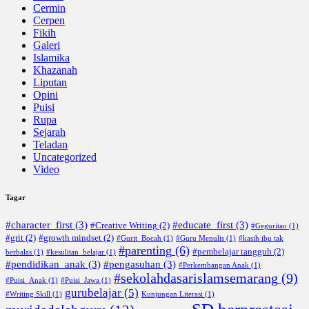
Cermin
Cerpen
Fikih
Galeri
Islamika
Khazanah
Liputan
Opini
Puisi
Rupa
Sejarah
Teladan
Uncategorized
Video
Tagar
#character_first
(3)
#educate_first
(3)
#Creative Writing
(2)
#Geguritan
(1)
#grit
(2)
#growth mindset
(2)
#Gurit_Bocah
(1)
#Guru Menulis
(1)
#kasih ibu tak
#parenting
(6)
#pembelajar tangguh
(2)
berbalas
(1)
#kesulitan_belajar
(1)
#pendidikan_anak
(3)
#pengasuhan
(3)
#Perkembangan Anak
(1)
#sekolahdasarislamsemarang
(9)
#Puisi_Anak
(1)
#Puisi_Jawa
(1)
gurubelajar
(5)
#Writing Skill
(1)
Kunjungan Literasi
(1)