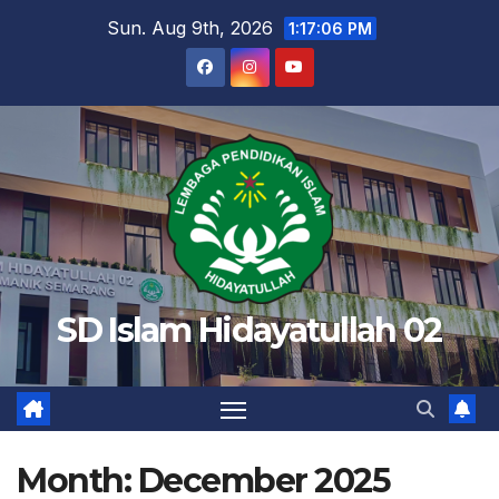
Skip
Sun. Aug 9th, 2026
1:17:07 PM
to
content
SD Islam Hidayatullah 02
Month:
December 2025