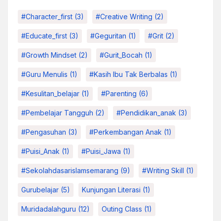
#character_first
(3)
#Creative Writing
(2)
#educate_first
(3)
#Geguritan
(1)
#grit
(2)
#growth Mindset
(2)
#Gurit_Bocah
(1)
#Guru Menulis
(1)
#kasih Ibu Tak Berbalas
(1)
#kesulitan_belajar
(1)
#parenting
(6)
#pembelajar Tangguh
(2)
#pendidikan_anak
(3)
#pengasuhan
(3)
#Perkembangan Anak
(1)
#Puisi_Anak
(1)
#Puisi_Jawa
(1)
#sekolahdasarislamsemarang
(9)
#Writing Skill
(1)
Gurubelajar
(5)
Kunjungan Literasi
(1)
Muridadalahguru
(12)
Outing Class
(1)