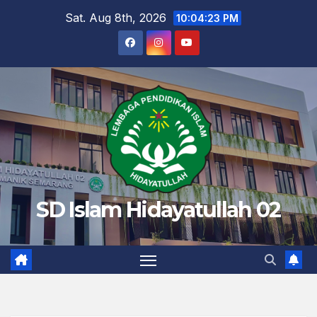
Skip
Sat. Aug 8th, 2026
10:04:24 PM
to
content
SD Islam Hidayatullah 02