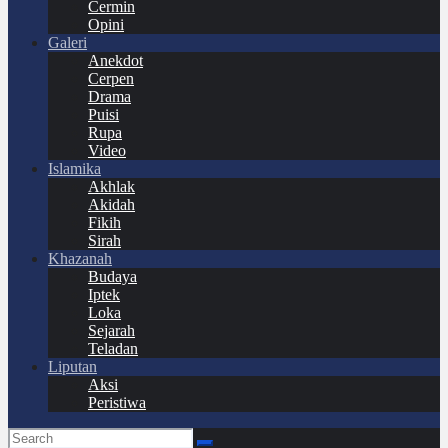
Cermin
Opini
Galeri
Anekdot
Cerpen
Drama
Puisi
Rupa
Video
Islamika
Akhlak
Akidah
Fikih
Sirah
Khazanah
Budaya
Iptek
Loka
Sejarah
Teladan
Liputan
Aksi
Peristiwa