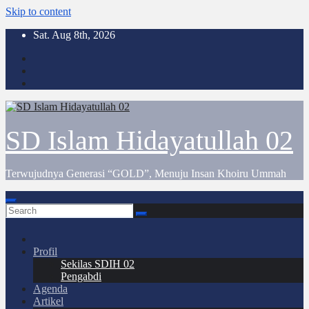
Skip to content
Sat. Aug 8th, 2026
SD Islam Hidayatullah 02
Terwujudnya Generasi “GOLD”, Menuju Insan Khoiru Ummah
Profil
Sekilas SDIH 02
Pengabdi
Agenda
Artikel