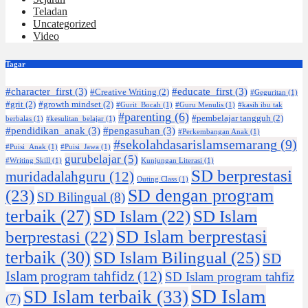
Teladan
Uncategorized
Video
Tagar
#character_first
(3)
#educate_first
(3)
#Creative Writing
(2)
#Geguritan
(1)
#grit
(2)
#growth mindset
(2)
#Gurit_Bocah
(1)
#Guru Menulis
(1)
#kasih ibu tak
#parenting
(6)
#pembelajar tangguh
(2)
berbalas
(1)
#kesulitan_belajar
(1)
#pendidikan_anak
(3)
#pengasuhan
(3)
#Perkembangan Anak
(1)
#sekolahdasarislamsemarang
(9)
#Puisi_Anak
(1)
#Puisi_Jawa
(1)
gurubelajar
(5)
#Writing Skill
(1)
Kunjungan Literasi
(1)
SD berprestasi
muridadalahguru
(12)
Outing Class
(1)
SD dengan program
(23)
SD Bilingual
(8)
terbaik
(27)
SD Islam
(22)
SD Islam
SD Islam berprestasi
berprestasi
(22)
terbaik
(30)
SD Islam Bilingual
(25)
SD
Islam program tahfidz
(12)
SD Islam program tahfiz
SD Islam
SD Islam terbaik
(33)
(7)