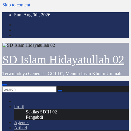
Skip to content
Sun. Aug 9th, 2026
SD Islam Hidayatullah 02
Terwujudnya Generasi “GOLD”, Menuju Insan Khoiru Ummah
Profil
Sekilas SDIH 02
Pengabdi
Agenda
Artikel