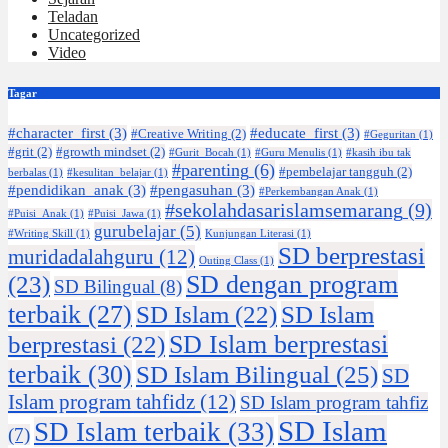
Teladan
Uncategorized
Video
Tagar
#character_first
(3)
#educate_first
(3)
#Creative Writing
(2)
#Geguritan
(1)
#grit
(2)
#growth mindset
(2)
#Gurit_Bocah
(1)
#Guru Menulis
(1)
#kasih ibu tak
#parenting
(6)
#pembelajar tangguh
(2)
berbalas
(1)
#kesulitan_belajar
(1)
#pendidikan_anak
(3)
#pengasuhan
(3)
#Perkembangan Anak
(1)
#sekolahdasarislamsemarang
(9)
#Puisi_Anak
(1)
#Puisi_Jawa
(1)
gurubelajar
(5)
#Writing Skill
(1)
Kunjungan Literasi
(1)
SD berprestasi
muridadalahguru
(12)
Outing Class
(1)
SD dengan program
(23)
SD Bilingual
(8)
terbaik
(27)
SD Islam
(22)
SD Islam
SD Islam berprestasi
berprestasi
(22)
terbaik
(30)
SD Islam Bilingual
(25)
SD
Islam program tahfidz
(12)
SD Islam program tahfiz
SD Islam
SD Islam terbaik
(33)
(7)