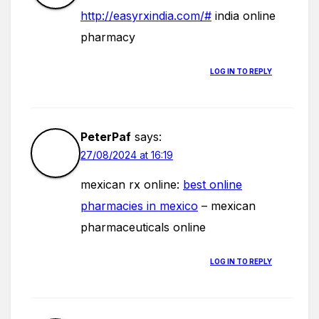
http://easyrxindia.com/#
india online
pharmacy
LOG IN TO REPLY
PeterPaf
says:
27/08/2024 at 16:19
mexican rx online:
best online
pharmacies in mexico
– mexican
pharmaceuticals online
LOG IN TO REPLY