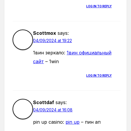
LOG IN TO REPLY
Scottmox
says:
04/09/2024 at 19:22
1вин зеркало:
1вин официальный
сайт
– 1win
LOG IN TO REPLY
Scottdaf
says:
04/09/2024 at 16:08
pin up casino:
pin up
– пин ап