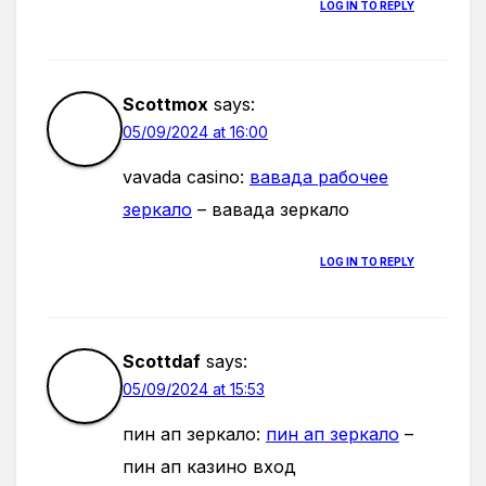
LOG IN TO REPLY
Scottmox
says:
05/09/2024 at 16:00
vavada casino:
вавада рабочее
зеркало
– вавада зеркало
LOG IN TO REPLY
Scottdaf
says:
05/09/2024 at 15:53
пин ап зеркало:
пин ап зеркало
–
пин ап казино вход