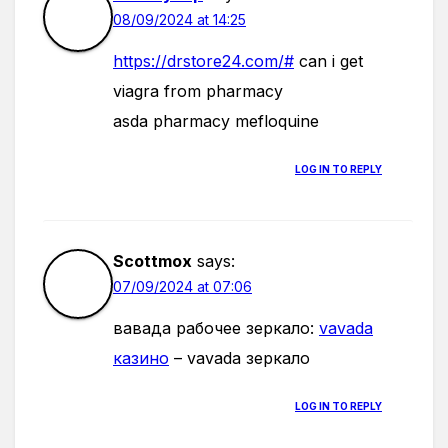
08/09/2024 at 14:25
https://drstore24.com/#
can i get
viagra from pharmacy
asda pharmacy mefloquine
LOG IN TO REPLY
Scottmox
says:
07/09/2024 at 07:06
вавада рабочее зеркало:
vavada
казино
– vavada зеркало
LOG IN TO REPLY