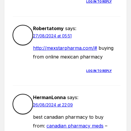
LOG IN TO REPLY
Robertatomy
says:
27/08/2024 at 05:51
http://mexstarpharma.com/#
buying
from online mexican pharmacy
LOG IN TO REPLY
HermanLonna
says:
26/08/2024 at 22:09
best canadian pharmacy to buy
from:
canadian pharmacy meds
–