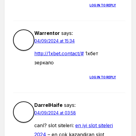
LOG IN TO REPLY
Warrentor
says:
04/09/2024 at 15:34
http://1xbet.contact/#
1хбет
зеркало
LOG IN TO REPLY
DarrelHaife
says:
04/09/2024 at 03:58
canl? slot siteleri:
en iyi slot siteleri
2024
– en cok kazandiran slot