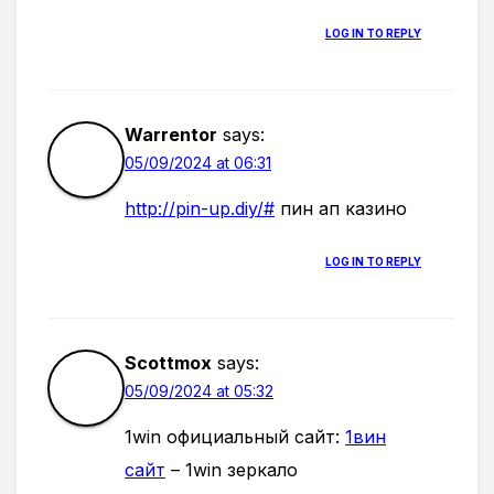
LOG IN TO REPLY
Warrentor
says:
05/09/2024 at 06:31
http://pin-up.diy/#
пин ап казино
LOG IN TO REPLY
Scottmox
says:
05/09/2024 at 05:32
1win официальный сайт:
1вин
сайт
– 1win зеркало