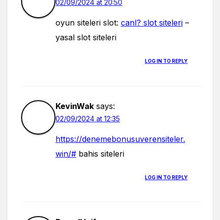
02/09/2024 at 20:50
oyun siteleri slot:
canl? slot siteleri
–
yasal slot siteleri
LOG IN TO REPLY
KevinWak
says:
02/09/2024 at 12:35
https://denemebonusuverensiteler.
win/#
bahis siteleri
LOG IN TO REPLY