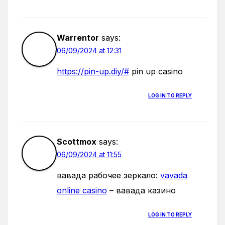
Warrentor
says:
06/09/2024 at 12:31
https://pin-up.diy/#
pin up casino
LOG IN TO REPLY
Scottmox
says:
06/09/2024 at 11:55
вавада рабочее зеркало:
vavada
online casino
– вавада казино
LOG IN TO REPLY