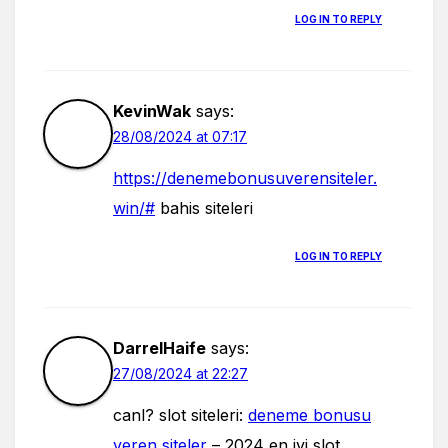
LOG IN TO REPLY
KevinWak
says:
28/08/2024 at 07:17
https://denemebonusuverensiteler.
win/#
bahis siteleri
LOG IN TO REPLY
DarrelHaife
says:
27/08/2024 at 22:27
canl? slot siteleri:
deneme bonusu
veren siteler
– 2024 en iyi slot