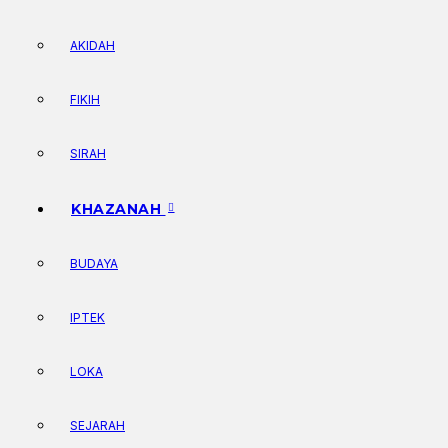
AKIDAH
FIKIH
SIRAH
KHAZANAH
BUDAYA
IPTEK
LOKA
SEJARAH