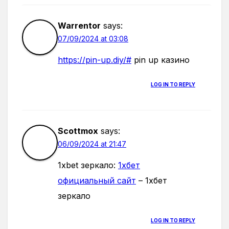
Warrentor
says:
07/09/2024 at 03:08
https://pin-up.diy/#
pin up казино
LOG IN TO REPLY
Scottmox
says:
06/09/2024 at 21:47
1xbet зеркало:
1хбет
официальный сайт
– 1хбет
зеркало
LOG IN TO REPLY