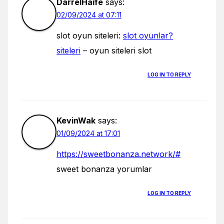
DarrelHaife
says:
02/09/2024 at 07:11
slot oyun siteleri:
slot oyunlar?
siteleri
– oyun siteleri slot
LOG IN TO REPLY
KevinWak
says:
01/09/2024 at 17:01
https://sweetbonanza.network/#
sweet bonanza yorumlar
LOG IN TO REPLY