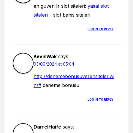
en guvenilir slot siteleri:
yasal slot
siteleri
– slot bahis siteleri
LOG IN TO REPLY
KevinWak
says:
03/09/2024 at 05:04
http://denemebonusuverensiteler.wi
n/#
deneme bonusu
LOG IN TO REPLY
DarrelHaife
says: