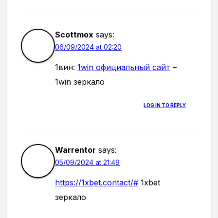
Scottmox
says:
06/09/2024 at 02:20
1вин:
1win официальный сайт
–
1win зеркало
LOG IN TO REPLY
Warrentor
says:
05/09/2024 at 21:49
https://1xbet.contact/#
1xbet
зеркало