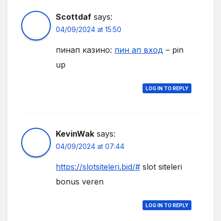
Scottdaf
says:
04/09/2024 at 15:50
пинап казино:
пин ап вход
– pin
up
LOG IN TO REPLY
KevinWak
says:
04/09/2024 at 07:44
https://slotsiteleri.bid/#
slot siteleri
bonus veren
LOG IN TO REPLY