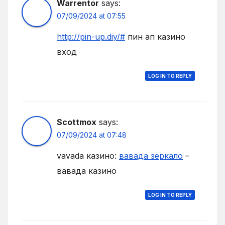
Warrentor
says:
07/09/2024 at 07:55
http://pin-up.diy/#
пин ап казино
вход
LOG IN TO REPLY
Scottmox
says:
07/09/2024 at 07:48
vavada казино:
вавада зеркало
–
вавада казино
LOG IN TO REPLY