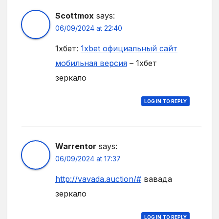
Scottmox
says:
06/09/2024 at 22:40
1хбет:
1xbet официальный сайт
мобильная версия
– 1хбет
зеркало
LOG IN TO REPLY
Warrentor
says:
06/09/2024 at 17:37
http://vavada.auction/#
вавада
зеркало
LOG IN TO REPLY