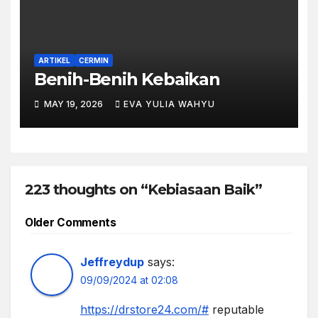
ARTIKEL
CERMIN
Benih-Benih Kebaikan
MAY 19, 2026
EVA YULIA WAHYU
223 thoughts on “Kebiasaan Baik”
Older Comments
Jeffreydup
says:
09/09/2024 at 02:08
https://drstore24.com/#
reputable