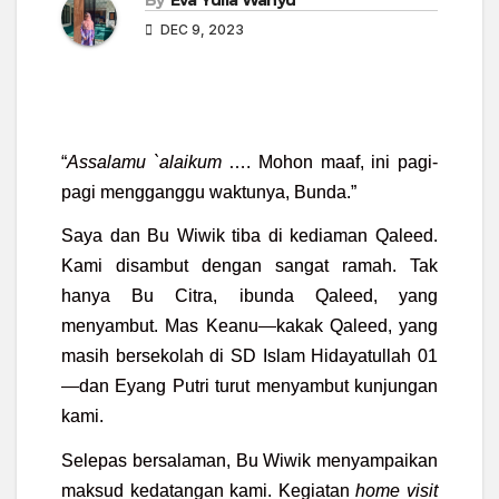
DEC 9, 2023
“
Assalamu
`
alaikum
…. Mohon maaf, ini pagi-
pagi mengganggu waktunya, Bunda.”
Saya dan Bu Wiwik tiba di kediaman Qaleed.
Kami disambut dengan sangat ramah. Tak
hanya Bu Citra, ibunda Qaleed, yang
menyambut. Mas Keanu—kakak Qaleed, yang
masih bersekolah di SD Islam Hidayatullah 01
—dan Eyang Putri turut menyambut kunjungan
kami.
Selepas bersalaman, Bu Wiwik menyampaikan
maksud kedatangan kami. Kegiatan
h
ome
v
isit