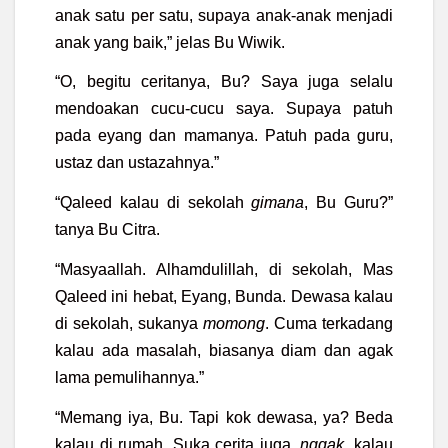
anak satu per satu, supaya anak-anak menjadi
anak yang baik,” jelas Bu Wiwik.
“O, begitu ceritanya, Bu? Saya juga selalu
mendoakan cucu-cucu saya. Supaya patuh
pada eyang dan mamanya. Patuh pada guru,
ustaz dan ustazahnya.”
“Qaleed kalau di sekolah
gimana
, Bu Guru?”
tanya Bu Citra.
“Masyaallah. Alhamdulillah,
di sekolah,
Mas
Qaleed ini hebat, Eyang, Bunda. Dewasa kalau
di sekolah, sukanya
momong
. Cuma terkadang
kalau ada masalah, biasanya diam dan agak
lama pemulihannya.”
“Memang iya, Bu. Tapi kok dewasa, ya? Beda
kalau di rumah. Suka cerita juga,
nggak
,
kalau