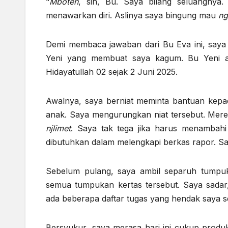
“
Mboten
, sih, Bu. Saya bilang seluangnya.
menawarkan diri. Aslinya saya bingung mau
ng
Demi membaca jawaban dari Bu Eva ini, saya ka
Yeni yang membuat saya kagum. Bu Yeni a
Hidayatullah 02 sejak 2 Juni 2025.
Awalnya, saya berniat meminta bantuan kep
anak. Saya mengurungkan niat tersebut. Mer
njlimet
. Saya tak tega jika harus menambahi 
dibutuhkan dalam melengkapi berkas rapor. Sa
Sebelum pulang, saya ambil separuh tumpuk
semua tumpukan kertas tersebut. Saya sadar
ada beberapa daftar tugas yang hendak saya s
Bersyukur, saya merasa hari ini cukup produk