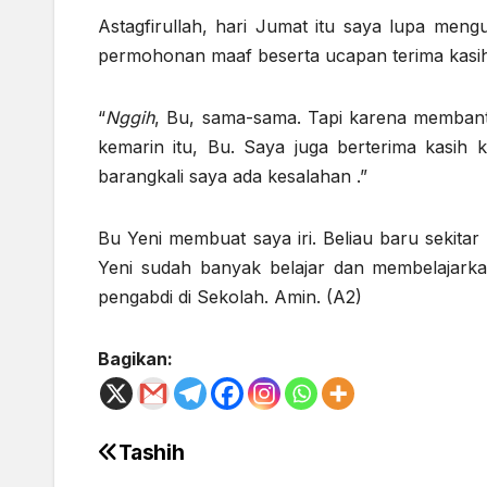
Astagfirullah, hari Jumat itu saya lupa meng
permohonan maaf beserta ucapan terima kasi
“
Nggih
, Bu, sama-sama. Tapi karena membant
kemarin itu, Bu. Saya juga berterima kasi
barangkali saya ada kesalahan .”
Bu Yeni membuat saya iri. Beliau baru sekita
Yeni sudah banyak belajar dan membelajarka
pengabdi di Sekolah. Amin. (A2)
Bagikan:
Tashih
Post