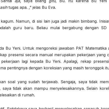
 Santai
aja
, saya bilang
gitu
, Bu. Itu karena Bu Yeni
asih
tugas apa. ,” jelas Bu Eva.
gum. Namun, di sisi lain juga jadi makin bimbang. Inisiat
dalah guru baru. Beliau mulai bergabung dengan SD 
ada Bu Yeni. Untuk mengoreksi jawaban PAT Matematika 
ekap presensi secara manual merupakan pekerjaan yang 
pekerjaan lagi kepada Bu Yeni. Apalagi, rekap presensi
ma pentingnya dengan koreksian yang masih teronggok itu
an soal yang sudah terjawab. Sengaja, saya tidak me
, saya tidak akan mampu menyelesaikannya. Selain korek
elesaikan di rumah.
tif. Setidaknya saya berhasil menyelesaikan separuh kore