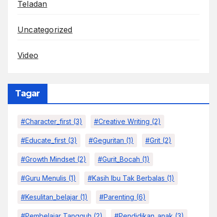
Teladan
Uncategorized
Video
Tagar
#character_first
(3)
#Creative Writing
(2)
#educate_first
(3)
#Geguritan
(1)
#grit
(2)
#growth Mindset
(2)
#Gurit_Bocah
(1)
#Guru Menulis
(1)
#kasih Ibu Tak Berbalas
(1)
#kesulitan_belajar
(1)
#parenting
(6)
#pembelajar Tangguh
(2)
#pendidikan_anak
(3)