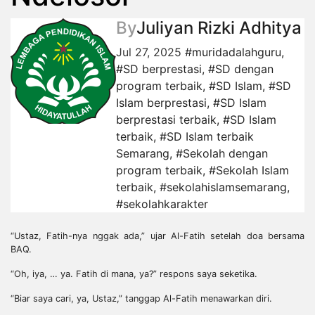
By
Juliyan Rizki Adhitya
Jul 27, 2025
#muridadalahguru
,
#SD berprestasi
,
#SD dengan
program terbaik
,
#SD Islam
,
#SD
Islam berprestasi
,
#SD Islam
berprestasi terbaik
,
#SD Islam
terbaik
,
#SD Islam terbaik
Semarang
,
#Sekolah dengan
program terbaik
,
#Sekolah Islam
terbaik
,
#sekolahislamsemarang
,
#sekolahkarakter
“Ustaz, Fatih-nya nggak ada,” ujar Al-Fatih setelah doa bersama
BAQ.
“Oh, iya, … ya. Fatih di mana, ya?” respons saya seketika.
“Biar saya cari, ya, Ustaz,” tanggap Al-Fatih menawarkan diri.