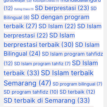
gurubelajar
(5)
Kunjungan Literasi
(1)
SD berprestasi
(23)
(12)
SD
Outing Class
(1)
SD dengan program
Bilingual
(8)
terbaik
(27)
SD Islam
(22)
SD Islam
SD Islam
berprestasi
(22)
berprestasi terbaik
(30)
SD Islam
Bilingual
(24)
SD Islam program tahfidz
SD Islam
(12)
SD Islam program tahfiz
(7)
SD Islam terbaik
terbaik
(33)
Semarang
(47)
SD program bilingual
(7)
SD terbaik
(12)
SD program tahfidz
(10)
SD terbaik di Semarang
(33)