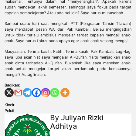
maksimal. Tentunya dalam hal “menyenangkan”. Apakah karena
sudah mendekati akhir semester, sehingga saya fokus pada target
capaian pembelajaran? Atau ada hal lain? Saya harus muhasabah.
Sampai suatu hari saat mengikuti PTT (Penguatan Tahsin Tilawah)
saya mendapat pesan WA dari Pak Kambali. Beliau mengingatkan
untuk tidak terlalu ambisius mengejar target capaian mengaji anak-
anak. Saya harus fokus pada upaya agar anak-anak senang mengaji.
Masyaallah. Terima kasih, Fatih. Terima kasih, Pak Kambali. Lagi-lagi
saya lupa akan niat saya mengajar Al-Qur’an. Yaitu menjadikan anak-
anak cinta terhadap Al-Qur’an. Bukankah jika saya menekan anak-
anak untuk mengejar target akan berdampak pada kemauannya
mengaji? Astagfirullah.
Bagikan:
Post
Kincir
Peluit
navigation
By
Juliyan Rizki
Adhitya