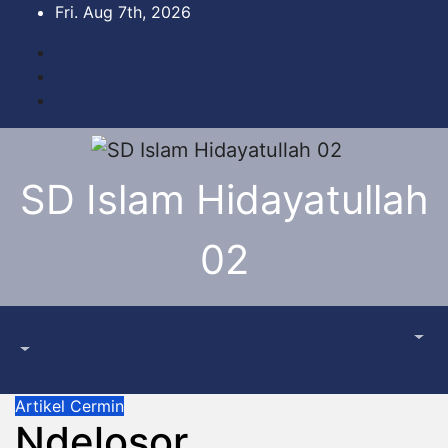
Skip
Fri. Aug 7th, 2026
to
content
SD Islam Hidayatullah
02
Artikel
Cermin
Ndelosor