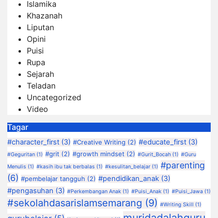
Islamika
Khazanah
Liputan
Opini
Puisi
Rupa
Sejarah
Teladan
Uncategorized
Video
Tagar
#character_first
(3)
#educate_first
(3)
#Creative Writing
(2)
#grit
(2)
#growth mindset
(2)
#Geguritan
(1)
#Gurit_Bocah
(1)
#Guru
#parenting
Menulis
(1)
#kasih ibu tak berbalas
(1)
#kesulitan_belajar
(1)
(6)
#pendidikan_anak
(3)
#pembelajar tangguh
(2)
#pengasuhan
(3)
#Perkembangan Anak
(1)
#Puisi_Anak
(1)
#Puisi_Jawa
(1)
#sekolahdasarislamsemarang
(9)
#Writing Skill
(1)
muridadalahguru