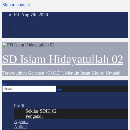
Skip to content
Fri. Aug 7th, 2026
SD Islam Hidayatullah 02
Terwujudnya Generasi “GOLD”, Menuju Insan Khoiru Ummah
Profil
Sekilas SDIH 02
Pengabdi
Agenda
Artikel