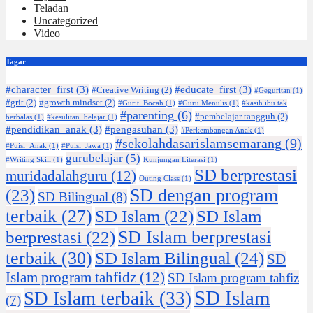
Teladan
Uncategorized
Video
Tagar
#character_first
(3)
#educate_first
(3)
#Creative Writing
(2)
#Geguritan
(1)
#grit
(2)
#growth mindset
(2)
#Gurit_Bocah
(1)
#Guru Menulis
(1)
#kasih ibu tak
#parenting
(6)
#pembelajar tangguh
(2)
berbalas
(1)
#kesulitan_belajar
(1)
#pendidikan_anak
(3)
#pengasuhan
(3)
#Perkembangan Anak
(1)
#sekolahdasarislamsemarang
(9)
#Puisi_Anak
(1)
#Puisi_Jawa
(1)
gurubelajar
(5)
#Writing Skill
(1)
Kunjungan Literasi
(1)
SD berprestasi
muridadalahguru
(12)
Outing Class
(1)
SD dengan program
(23)
SD Bilingual
(8)
terbaik
(27)
SD Islam
(22)
SD Islam
SD Islam berprestasi
berprestasi
(22)
terbaik
(30)
SD Islam Bilingual
(24)
SD
Islam program tahfidz
(12)
SD Islam program tahfiz
SD Islam
SD Islam terbaik
(33)
(7)