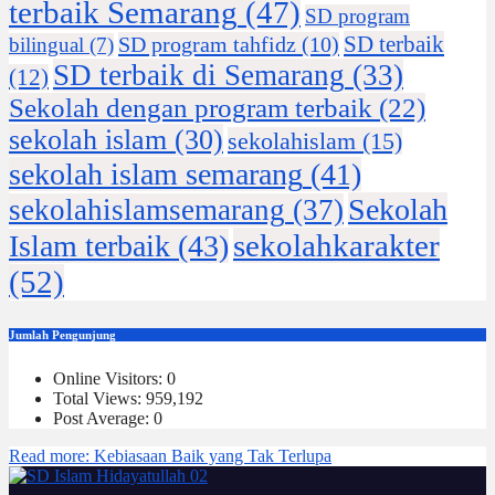
terbaik Semarang
(47)
SD program
SD terbaik
SD program tahfidz
(10)
bilingual
(7)
SD terbaik di Semarang
(33)
(12)
Sekolah dengan program terbaik
(22)
sekolah islam
(30)
sekolahislam
(15)
sekolah islam semarang
(41)
Sekolah
sekolahislamsemarang
(37)
sekolahkarakter
Islam terbaik
(43)
(52)
Jumlah Pengunjung
Online Visitors:
0
Total Views:
959,192
Post Average:
0
Read more
: Kebiasaan Baik yang Tak Terlupa