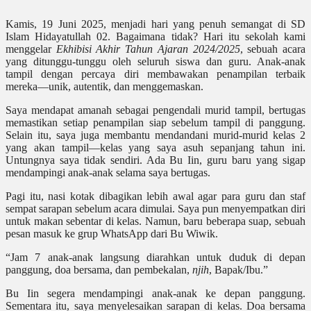
Kamis, 19 Juni 2025, menjadi hari yang penuh semangat di SD
Islam Hidayatullah 02. Bagaimana tidak? Hari itu sekolah kami
menggelar
Ekhibisi Akhir Tahun Ajaran 2024/2025
, sebuah acara
yang ditunggu-tunggu oleh seluruh siswa dan guru. Anak-anak
tampil dengan percaya diri membawakan penampilan terbaik
mereka—unik, autentik, dan menggemaskan.
Saya mendapat amanah sebagai pengendali murid tampil, bertugas
memastikan setiap penampilan siap sebelum tampil di panggung.
Selain itu, saya juga membantu mendandani murid-murid kelas 2
yang akan tampil—kelas yang saya asuh sepanjang tahun ini.
Untungnya saya tidak sendiri. Ada Bu Iin, guru baru yang sigap
mendampingi anak-anak selama saya bertugas.
Pagi itu, nasi kotak dibagikan lebih awal agar para guru dan staf
sempat sarapan sebelum acara dimulai. Saya pun menyempatkan diri
untuk makan sebentar di kelas. Namun, baru beberapa suap, sebuah
pesan masuk ke grup WhatsApp dari Bu Wiwik.
“Jam 7 anak-anak langsung diarahkan untuk duduk di depan
panggung, doa bersama, dan pembekalan,
njih
, Bapak/Ibu.”
Bu Iin segera mendampingi anak-anak ke depan panggung.
Sementara itu, saya menyelesaikan sarapan di kelas. Doa bersama