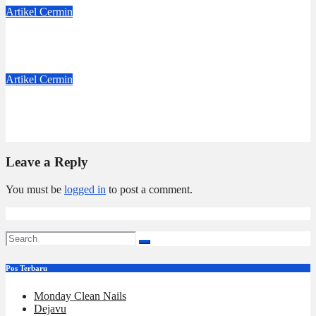
Artikel
Cermin
Badge Nama
Jun 6, 2026
Dwi Jayanti
Artikel
Cermin
Benih-Benih Kebaikan
May 19, 2026
Eva Yulia Wahyu
Leave a Reply
You must be
logged in
to post a comment.
Pos Terbaru
Monday Clean Nails
Dejavu