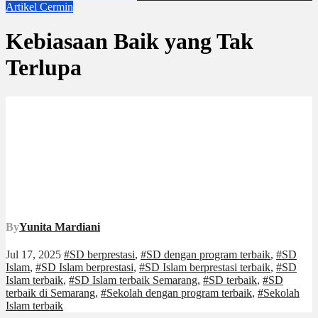
Artikel
Cermin
Kebiasaan Baik yang Tak
Terlupa
By
Yunita Mardiani
Jul 17, 2025
#SD berprestasi
,
#SD dengan program terbaik
,
#SD
Islam
,
#SD Islam berprestasi
,
#SD Islam berprestasi terbaik
,
#SD
Islam terbaik
,
#SD Islam terbaik Semarang
,
#SD terbaik
,
#SD
terbaik di Semarang
,
#Sekolah dengan program terbaik
,
#Sekolah
Islam terbaik