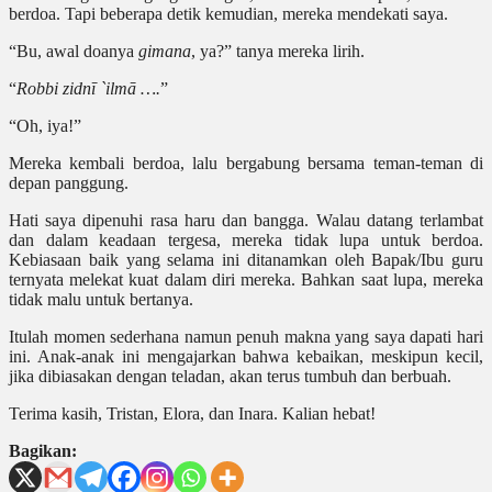
berdoa. Tapi beberapa detik kemudian, mereka mendekati saya.
“Bu, awal doanya
gimana
, ya?” tanya mereka lirih.
“
Robbi zidn
ī
`ilm
ā
….
”
“Oh, iya!”
Mereka kembali berdoa, lalu bergabung bersama teman-teman di
depan panggung.
Hati saya dipenuhi rasa haru dan bangga. Walau datang terlambat
dan dalam keadaan tergesa, mereka tidak lupa untuk berdoa.
Kebiasaan baik yang selama ini ditanamkan oleh Bapak/Ibu guru
ternyata melekat kuat dalam diri mereka. Bahkan saat lupa, mereka
tidak malu untuk bertanya.
Itulah momen sederhana namun penuh makna yang saya dapati hari
ini. Anak-anak ini mengajarkan bahwa kebaikan, meskipun kecil,
jika dibiasakan dengan teladan, akan terus tumbuh dan berbuah.
Terima kasih, Tristan, Elora, dan Inara. Kalian hebat!
Bagikan: