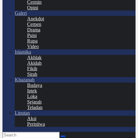
Cermin
Opini
Galeri
Anekdot
Cerpen
Drama
Puisi
Rupa
Video
Islamika
Akhlak
Akidah
Fikih
Sirah
Khazanah
Budaya
Iptek
Loka
Sejarah
Teladan
Liputan
Aksi
Peristiwa