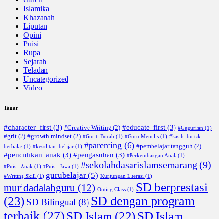
Islamika
Khazanah
Liputan
Opini
Puisi
Rupa
Sejarah
Teladan
Uncategorized
Video
Tagar
#character_first
(3)
#educate_first
(3)
#Creative Writing
(2)
#Geguritan
(1)
#grit
(2)
#growth mindset
(2)
#Gurit_Bocah
(1)
#Guru Menulis
(1)
#kasih ibu tak
#parenting
(6)
#pembelajar tangguh
(2)
berbalas
(1)
#kesulitan_belajar
(1)
#pendidikan_anak
(3)
#pengasuhan
(3)
#Perkembangan Anak
(1)
#sekolahdasarislamsemarang
(9)
#Puisi_Anak
(1)
#Puisi_Jawa
(1)
gurubelajar
(5)
#Writing Skill
(1)
Kunjungan Literasi
(1)
SD berprestasi
muridadalahguru
(12)
Outing Class
(1)
SD dengan program
(23)
SD Bilingual
(8)
terbaik
(27)
SD Islam
(22)
SD Islam