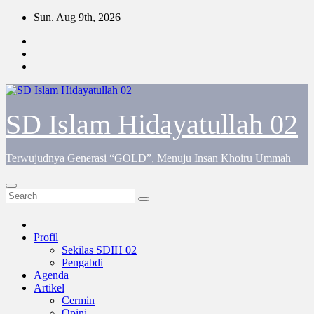
Skip
Sun. Aug 9th, 2026
to
content
SD Islam Hidayatullah 02
Terwujudnya Generasi “GOLD”, Menuju Insan Khoiru Ummah
Profil
Sekilas SDIH 02
Pengabdi
Agenda
Artikel
Cermin
Opini