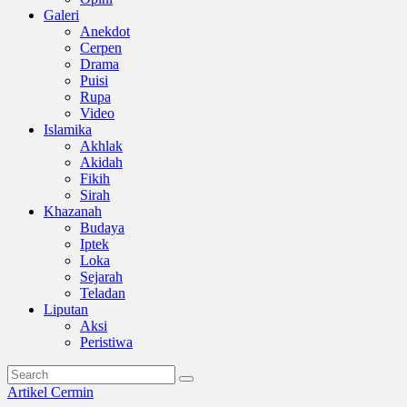
Galeri
Anekdot
Cerpen
Drama
Puisi
Rupa
Video
Islamika
Akhlak
Akidah
Fikih
Sirah
Khazanah
Budaya
Iptek
Loka
Sejarah
Teladan
Liputan
Aksi
Peristiwa
Artikel
Cermin