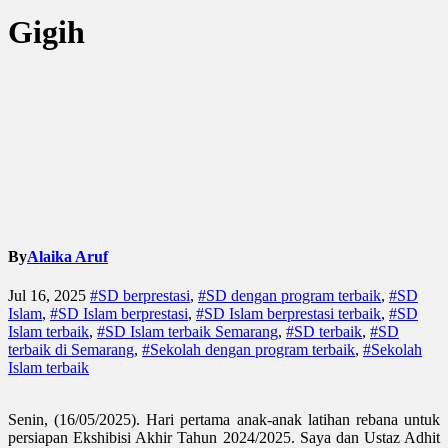
Gigih
By
Alaika Aruf
Jul 16, 2025
#SD berprestasi
,
#SD dengan program terbaik
,
#SD
Islam
,
#SD Islam berprestasi
,
#SD Islam berprestasi terbaik
,
#SD
Islam terbaik
,
#SD Islam terbaik Semarang
,
#SD terbaik
,
#SD
terbaik di Semarang
,
#Sekolah dengan program terbaik
,
#Sekolah
Islam terbaik
Senin, (16/05/2025). Hari pertama
anak-anak latihan rebana
untuk
persiapan Ekshibisi
A
khir
T
ahun 2024/2025. Saya dan Ustaz Adhit