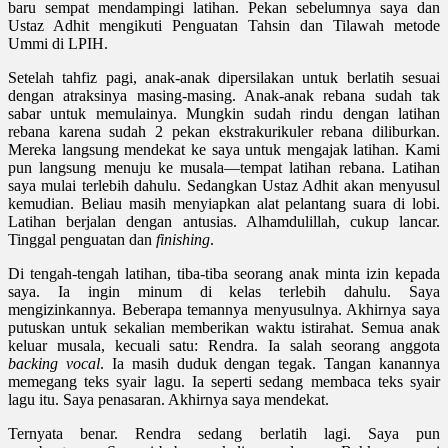
baru sempat mendampingi
latihan
.
Pekan
sebelumnya saya dan
Ustaz Adhit mengikuti
P
enguatan
T
ahsin
d
an
T
ilawah
metode
Ummi di LPIH.
Setelah tahfiz pagi, anak-anak dipersilakan untuk berlatih sesuai
dengan
atraksinya
masing-masing. Anak-anak rebana sudah tak
sabar untuk memulainya. Mungkin sudah rindu dengan latihan
rebana karena sudah 2 pekan ekstrakurikuler rebana diliburkan.
Mereka langsung mendekat ke saya untuk mengajak latihan. Kami
pun langsung menuju ke musala—tempat latihan rebana. Latihan
saya mulai terlebih dahulu. Sedangkan Ustaz Adhit akan menyusul
kemudian.
Beliau
masih menyiapkan alat pelantang suara di lobi.
Latihan berjalan dengan antusias. Alhamdulillah, cukup lancar.
Tinggal penguatan dan
finishing
.
Di tengah-tengah latihan, tiba-tiba seorang anak
minta izin kepada
saya. Ia ingin minum di kelas terlebih dahulu. Saya
mengizinkannya. Beberapa temannya menyusulnya. Akhirnya saya
putuskan
untuk sekalian
memberikan waktu istirahat. Semua anak
keluar
musala, kecuali satu: Rendra.
Ia salah
seorang anggota
backing vocal
. Ia masih duduk dengan tegak.
T
angan kanannya
memegang
teks syair lagu
. Ia seperti sedang membaca
teks syair
lagu
itu. Saya penasaran. Akhirnya saya mendekat.
Ternyata benar. Rendra sedang berlatih lagi. Saya pun