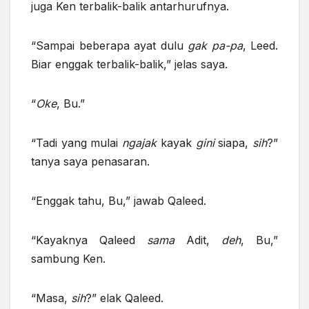
juga Ken terbalik-balik antarhurufnya.
“Sampai beberapa ayat dulu
gak pa-pa
, Leed.
Biar enggak terbalik-balik,” jelas saya.
“
Oke
, Bu.”
“Tadi yang mulai
ngajak
kayak
gini
siapa,
sih
?”
tanya saya penasaran.
“Enggak tahu, Bu,” jawab Qaleed.
“Kayaknya Qaleed
sama
Adit,
deh
, Bu,”
sambung Ken.
“Masa,
sih
?” elak Qaleed.