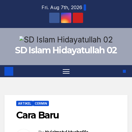
Skip
Fri. Aug 7th, 2026
to
content
SD Islam Hidayatullah 02
ARTIKEL
CERMIN
Cara Baru
By
Nujaimatul Mushoffa