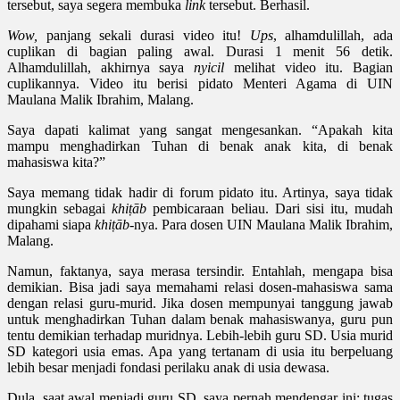
tersebut, saya segera membuka
link
tersebut. Berhasil.
Wow,
panjang sekali durasi video itu!
Ups
, alhamdulillah, ada
cuplikan di bagian paling awal. Durasi 1 menit 56 detik.
Alhamdulillah, akhirnya saya
nyicil
melihat video itu. Bagian
cuplikannya. Video itu berisi pidato Menteri Agama di UIN
Maulana Malik Ibrahim, Malang.
Saya dapati kalimat yang sangat mengesankan. “Apakah kita
mampu menghadirkan Tuhan di benak anak kita, di benak
mahasiswa kita?”
Saya memang tidak hadir di forum pidato itu. Artinya, saya tidak
mungkin sebagai
khiṭāb
pembicaraan beliau. Dari sisi itu, mudah
dipahami siapa
khiṭāb
-nya. Para dosen UIN Maulana Malik Ibrahim,
Malang.
Namun, faktanya, saya merasa tersindir. Entahlah, mengapa bisa
demikian. Bisa jadi saya memahami relasi dosen-mahasiswa sama
dengan relasi guru-murid. Jika dosen mempunyai tanggung jawab
untuk menghadirkan Tuhan dalam benak mahasiswanya, guru pun
tentu demikian terhadap muridnya. Lebih-lebih guru SD. Usia murid
SD kategori usia emas. Apa yang tertanam di usia itu berpeluang
lebih besar menjadi fondasi perilaku anak di usia dewasa.
Dula, saat awal menjadi guru SD, saya pernah mendengar ini: tugas