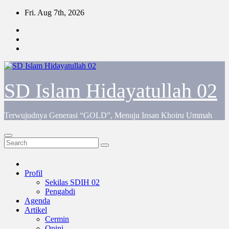
Skip
Fri. Aug 7th, 2026
to
content
SD Islam Hidayatullah 02
Terwujudnya Generasi “GOLD”, Menuju Insan Khoiru Ummah
Profil
Sekilas SDIH 02
Pengabdi
Agenda
Artikel
Cermin
Opini