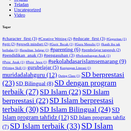
Teladan
Uncategorized
Video
Tagar
#character_first
(3)
#educate_first
(3)
#Creative Writing
(2)
#Geguritan
(1)
#grit
(2)
#growth mindset
(2)
#Gurit_Bocah
(1)
#Guru Menulis
(1)
#kasih ibu tak
#parenting
(6)
#pembelajar tangguh
(2)
berbalas
(1)
#kesulitan_belajar
(1)
#pendidikan_anak
(3)
#pengasuhan
(3)
#Perkembangan Anak
(1)
#sekolahdasarislamsemarang
(9)
#Puisi_Anak
(1)
#Puisi_Jawa
(1)
gurubelajar
(5)
#Writing Skill
(1)
Kunjungan Literasi
(1)
SD berprestasi
muridadalahguru
(12)
Outing Class
(1)
SD dengan program
(23)
SD Bilingual
(8)
terbaik
(27)
SD Islam
(22)
SD Islam
SD Islam berprestasi
berprestasi
(22)
terbaik
(30)
SD Islam Bilingual
(24)
SD
Islam program tahfidz
(12)
SD Islam program tahfiz
SD Islam
SD Islam terbaik
(33)
(7)