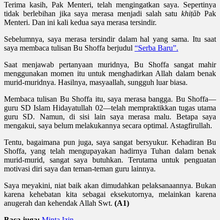
Terima kasih, Pak Menteri, telah mengingatkan saya. Sepertinya
tidak berlebihan jika saya merasa menjadi salah satu
khiṭāb
Pak
Menteri. Dan ini kali kedua saya merasa tersindir.
Sebelumnya, saya merasa tersindir dalam hal yang sama. Itu saat
saya membaca tulisan Bu Shoffa berjudul
“Serba Baru”.
Saat menjawab pertanyaan muridnya, Bu Shoffa sangat mahir
menggunakan momen itu untuk menghadirkan Allah dalam benak
murid-muridnya. Hasilnya, masyaallah, sungguh luar biasa.
Membaca tulisan Bu Shoffa itu, saya merasa bangga. Bu Shoffa—
guru SD Islam Hidayatullah 02—telah mempraktikkan tugas utama
guru SD. Namun, di sisi lain saya merasa malu. Betapa saya
mengakui, saya belum melakukannya secara optimal. Astagfirullah.
Tentu, bagaimana pun juga, saya sangat bersyukur. Kehadiran Bu
Shoffa, yang telah mengupayakan hadirnya Tuhan dalam benak
murid-murid, sangat saya butuhkan. Terutama untuk penguatan
motivasi diri saya dan teman-teman guru lainnya.
Saya meyakini, niat baik akan dimudahkan pelaksanaannya. Bukan
karena kehebatan kita sebagai eksekutornya, melainkan karena
anugerah dan kehendak Allah Swt.
(A1)
Baca juga:
Minta Izin