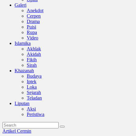
Galeri
Anekdot
Cerpen
Drama
Puisi
Rupa
Video
Islamika
Akhlak
Akidah
Fikih
Sirah
Khazanah
Budaya
Iptek
Loka
Sejarah
Teladan
Liputan
Aksi
Peristiwa
Artikel
Cermin