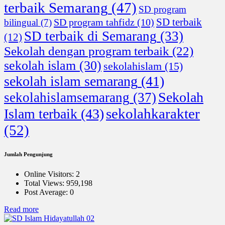
terbaik Semarang
(47)
SD program
SD terbaik
SD program tahfidz
(10)
bilingual
(7)
SD terbaik di Semarang
(33)
(12)
Sekolah dengan program terbaik
(22)
sekolah islam
(30)
sekolahislam
(15)
sekolah islam semarang
(41)
Sekolah
sekolahislamsemarang
(37)
sekolahkarakter
Islam terbaik
(43)
(52)
Jumlah Pengunjung
Online Visitors:
2
Total Views:
959,198
Post Average:
0
:
Read more
Tersindir