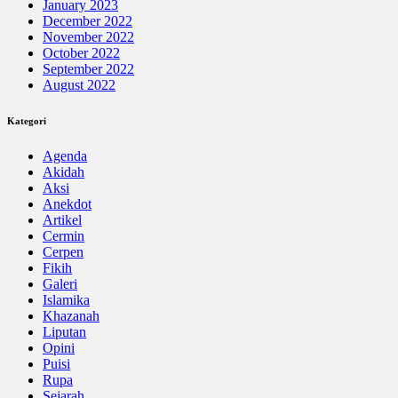
January 2023
December 2022
November 2022
October 2022
September 2022
August 2022
Kategori
Agenda
Akidah
Aksi
Anekdot
Artikel
Cermin
Cerpen
Fikih
Galeri
Islamika
Khazanah
Liputan
Opini
Puisi
Rupa
Sejarah