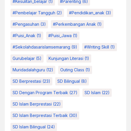
#kesulitan_belajar
(1)
#parenting
(6)
#pembelajar Tangguh
(2)
#pendidikan_anak
(3)
#pengasuhan
(3)
#Perkembangan Anak
(1)
#Puisi_Anak
(1)
#Puisi_Jawa
(1)
#sekolahdasarislamsemarang
(9)
#Writing Skill
(1)
Gurubelajar
(5)
Kunjungan Literasi
(1)
Muridadalahguru
(12)
Outing Class
(1)
SD Berprestasi
(23)
SD Bilingual
(8)
SD Dengan Program Terbaik
(27)
SD Islam
(22)
SD Islam Berprestasi
(22)
SD Islam Berprestasi Terbaik
(30)
SD Islam Bilingual
(24)