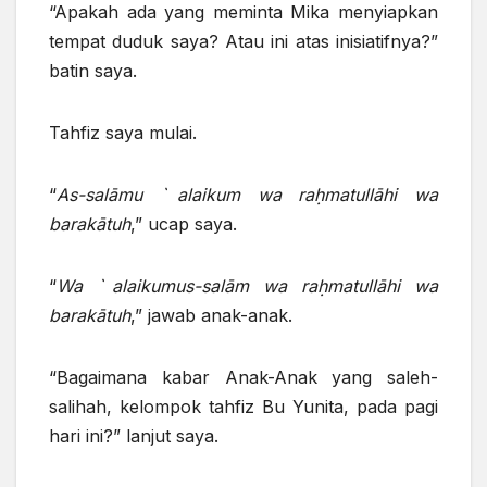
“Apakah ada yang meminta Mika menyiapkan
tempat duduk saya? Atau ini atas inisiatifnya?”
batin saya.
Tahfiz saya mulai.
“
As-sal
ā
mu
ˋ
alaikum wa ra
ḥ
matull
ā
hi wa
barak
ā
tuh
,” ucap saya.
“
Wa
ˋ
alaikumus-sal
ā
m wa ra
ḥ
matull
ā
hi wa
barak
ā
tuh
,” jawab anak-anak.
“Bagaimana kabar Anak-Anak yang saleh-
salihah, kelompok tahfiz Bu Yunita, pada pagi
hari ini?” lanjut saya.