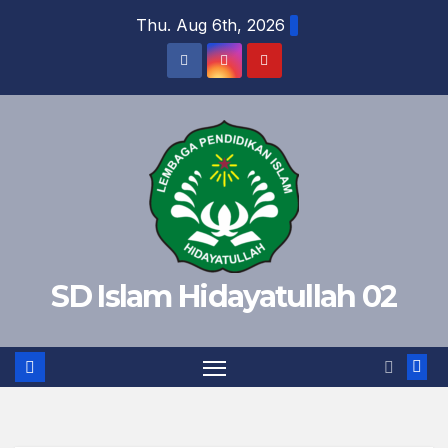
Skip
Thu. Aug 6th, 2026
to
content
SD Islam Hidayatullah 02