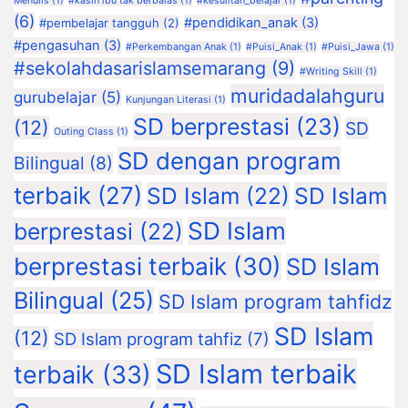
Menulis
(1)
#kasih ibu tak berbalas
(1)
#kesulitan_belajar
(1)
(6)
#pendidikan_anak
(3)
#pembelajar tangguh
(2)
#pengasuhan
(3)
#Perkembangan Anak
(1)
#Puisi_Anak
(1)
#Puisi_Jawa
(1)
#sekolahdasarislamsemarang
(9)
#Writing Skill
(1)
muridadalahguru
gurubelajar
(5)
Kunjungan Literasi
(1)
SD berprestasi
(23)
(12)
SD
Outing Class
(1)
SD dengan program
Bilingual
(8)
terbaik
(27)
SD Islam
(22)
SD Islam
SD Islam
berprestasi
(22)
berprestasi terbaik
(30)
SD Islam
Bilingual
(25)
SD Islam program tahfidz
SD Islam
(12)
SD Islam program tahfiz
(7)
SD Islam terbaik
terbaik
(33)