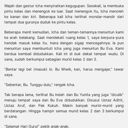
Wajah dan gestur Icha menyiratkan kegugupan. Sesekali, ia membuka
pintu kelas dan menengok ke luar. Saat menengok itu, Icha menoleh
ke kanan dan kiri. Beberapa kali Icha terlihat mondar-mandir dari
tempat dua gurunya duduk ke pintu kelas.
Beberapa menit kemudian, Icha dan teman-temannya menuntun kami
ke arah belakang. Saat mendekati ruang kelas 1, saya berpura-pura
hendak masuk kelas itu. Inara dengan sigap mencegahnya. Ia pun
menuntun saya membuntuti Icha yang juga menuntun Bu Eva. Kami
berdua kembali didudukkan. Kali ini di
buk
dekat tempat wudu. Di
sana, sudah berkumpul sebagian murid kelas 2 dan 3.
“
Bentar
lagi bel (masuk)
lo.
Bu Wiwik, kan, harus mengajar,” tawar
saya.
“Sebentar, Bu. Tunggu dulu,” rengek Icha.
Tak berapa lama, terlihat Bu Indah dan Bu Yunita yang juga “diculik”
menuju tempat saya dan Bu Eva didudukkan. Disusul Ustaz Adhit,
Ustaz Aruf, dan Pak Kukuh. Makin banyak murid-murid yang
berdatangan. Hingga hampir semua murid kelas 2 dan 3 berkumpul
di sana.
“Selamat Hari Guru!” pekik anak-anak.