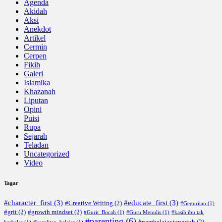
Agenda
Akidah
Aksi
Anekdot
Artikel
Cermin
Cerpen
Fikih
Galeri
Islamika
Khazanah
Liputan
Opini
Puisi
Rupa
Sejarah
Teladan
Uncategorized
Video
Tagar
#character_first
(3)
#educate_first
(3)
#Creative Writing
(2)
#Geguritan
(1)
#grit
(2)
#growth mindset
(2)
#Gurit_Bocah
(1)
#Guru Menulis
(1)
#kasih ibu tak
#parenting
(6)
#pembelajar tangguh
(2)