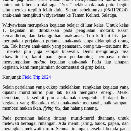
putra untuk bersiap olahraga. “Yes!” pekik anak-anak putra begitu
tahu mereka terpilih lebih dulu. Sehari sebelumnya (05/11/2024),
anak-anak mengikuti widyawisata ke Taman Kelinci, Salatiga.
Widyawisata merupakan kegiatan belajar di luar kelas. Untuk kelas
1, kegiatan ini difokuskan pada penguatan motorik kasar,
kemandirian, dan ketangguhan anak-anak. Trip kali ini bisa jadi
merupakan perjalanan pertama anak-anak tanpa didampingi orang
tua. Tak hanya anak-anak yang penasaran, orang tua—terutama ibu
—mereka pun juga sempat khawatir. Demi mengurangi rasa
khawatir itu, kami—para guru pendamping—berupaya untuk
menyampaikan
update
kegiatan anak-anak. Pada tiap tahapan
kegiatan, kami mengirimkan dokumentasi di grup kelas.
Kunjungi:
Field Trip 2024
Selain perjalanan yang cukup melelahkan, rangkaian kegiatan yang
dijalani murid-murid pun tak kalah menguras energi. Meski
demikian, tak sedikit pun anak-anak mengeluh. Terdapat lima
kegiatan yang dilakukan oleh anak-anak: memanah, naik sampan,
memberi makan ikan,
flying fox,
dan halang rintang.
Pada permainan halang rintang, murid-murid ditantang untuk
melewati berbagai rintangan. Ada meniti jaring, balok, papan, dan
merangkak melewati drum. Semua rintangan tersebut berada pada