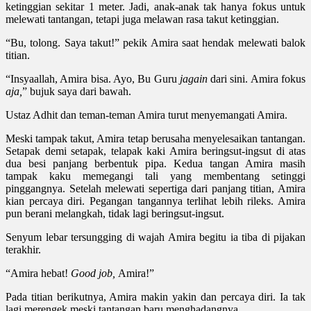
ketinggian sekitar 1 meter. Jadi, anak-anak tak hanya fokus untuk
melewati tantangan, tetapi juga melawan rasa takut ketinggian.
“Bu, tolong. Saya takut!” pekik Amira saat hendak melewati balok
titian.
“Insyaallah, Amira bisa. Ayo, Bu Guru
jagain
dari sini. Amira fokus
aja,
” bujuk saya dari bawah.
Ustaz Adhit dan teman-teman Amira turut menyemangati Amira.
Meski tampak takut, Amira tetap berusaha menyelesaikan tantangan.
Setapak demi setapak, telapak kaki Amira beringsut-ingsut di atas
dua besi panjang berbentuk pipa. Kedua tangan Amira masih
tampak kaku memegangi tali yang membentang setinggi
pinggangnya. Setelah melewati sepertiga dari panjang titian, Amira
kian percaya diri. Pegangan tangannya terlihat lebih rileks. Amira
pun berani melangkah, tidak lagi beringsut-ingsut.
Senyum lebar tersungging di wajah Amira begitu ia tiba di pijakan
terakhir.
“Amira hebat!
Good job,
Amira!”
Pada titian berikutnya, Amira makin yakin dan percaya diri. Ia tak
lagi merengek meski tantangan baru menghadangnya.