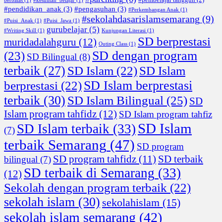
berbalas
(1)
#kesulitan_belajar
(1)
#pendidikan_anak
(3)
#pengasuhan
(3)
#Perkembangan Anak
(1)
#sekolahdasarislamsemarang
(9)
#Puisi_Anak
(1)
#Puisi_Jawa
(1)
gurubelajar
(5)
#Writing Skill
(1)
Kunjungan Literasi
(1)
SD berprestasi
muridadalahguru
(12)
Outing Class
(1)
SD dengan program
(23)
SD Bilingual
(8)
terbaik
(27)
SD Islam
(22)
SD Islam
SD Islam berprestasi
berprestasi
(22)
terbaik
(30)
SD Islam Bilingual
(25)
SD
Islam program tahfidz
(12)
SD Islam program tahfiz
SD Islam
SD Islam terbaik
(33)
(7)
terbaik Semarang
(47)
SD program
SD program tahfidz
(11)
SD terbaik
bilingual
(7)
SD terbaik di Semarang
(33)
(12)
Sekolah dengan program terbaik
(22)
sekolah islam
(30)
sekolahislam
(15)
sekolah islam semarang
(42)