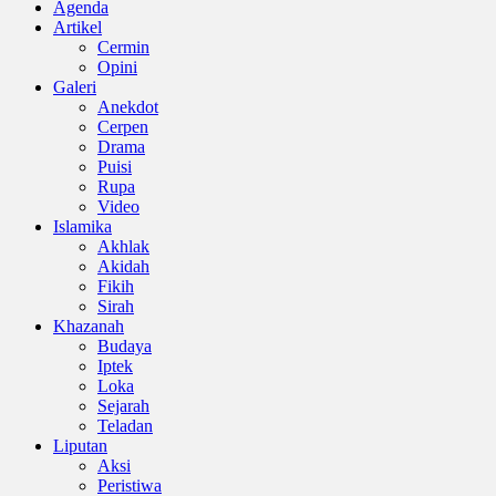
Agenda
Artikel
Cermin
Opini
Galeri
Anekdot
Cerpen
Drama
Puisi
Rupa
Video
Islamika
Akhlak
Akidah
Fikih
Sirah
Khazanah
Budaya
Iptek
Loka
Sejarah
Teladan
Liputan
Aksi
Peristiwa