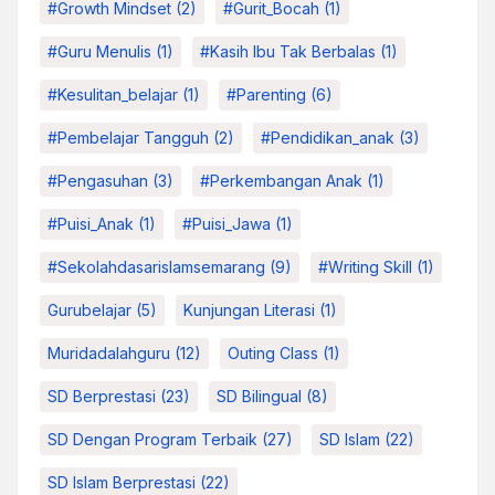
#growth Mindset
(2)
#Gurit_Bocah
(1)
#Guru Menulis
(1)
#kasih Ibu Tak Berbalas
(1)
#kesulitan_belajar
(1)
#parenting
(6)
#pembelajar Tangguh
(2)
#pendidikan_anak
(3)
#pengasuhan
(3)
#Perkembangan Anak
(1)
#Puisi_Anak
(1)
#Puisi_Jawa
(1)
#sekolahdasarislamsemarang
(9)
#Writing Skill
(1)
Gurubelajar
(5)
Kunjungan Literasi
(1)
Muridadalahguru
(12)
Outing Class
(1)
SD Berprestasi
(23)
SD Bilingual
(8)
SD Dengan Program Terbaik
(27)
SD Islam
(22)
SD Islam Berprestasi
(22)