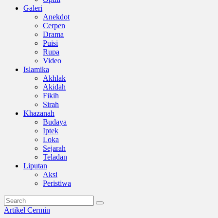
Galeri
Anekdot
Cerpen
Drama
Puisi
Rupa
Video
Islamika
Akhlak
Akidah
Fikih
Sirah
Khazanah
Budaya
Iptek
Loka
Sejarah
Teladan
Liputan
Aksi
Peristiwa
Artikel
Cermin