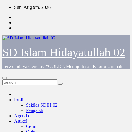
Skip
Sun. Aug 9th, 2026
to
content
SD Islam Hidayatullah 02
Terwujudnya Generasi “GOLD”, Menuju Insan Khoiru Ummah
Profil
Sekilas SDIH 02
Pengabdi
Agenda
Artikel
Cermin
Opini