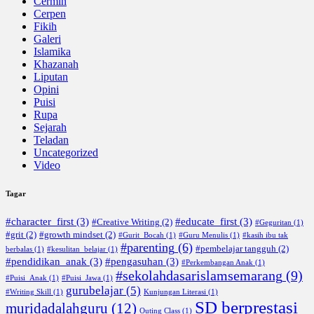
Cermin
Cerpen
Fikih
Galeri
Islamika
Khazanah
Liputan
Opini
Puisi
Rupa
Sejarah
Teladan
Uncategorized
Video
Tagar
#character_first
(3)
#educate_first
(3)
#Creative Writing
(2)
#Geguritan
(1)
#grit
(2)
#growth mindset
(2)
#Gurit_Bocah
(1)
#Guru Menulis
(1)
#kasih ibu tak
#parenting
(6)
#pembelajar tangguh
(2)
berbalas
(1)
#kesulitan_belajar
(1)
#pendidikan_anak
(3)
#pengasuhan
(3)
#Perkembangan Anak
(1)
#sekolahdasarislamsemarang
(9)
#Puisi_Anak
(1)
#Puisi_Jawa
(1)
gurubelajar
(5)
#Writing Skill
(1)
Kunjungan Literasi
(1)
SD berprestasi
muridadalahguru
(12)
Outing Class
(1)