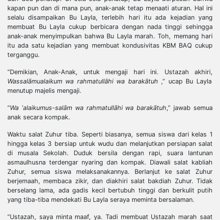
kapan pun dan di mana pun, anak-anak tetap menaati aturan. Hal ini
selalu disampaikan Bu Layla, terlebih hari itu ada kejadian yang
membuat Bu Layla cukup berbicara dengan nada tinggi sehingga
anak-anak menyimpulkan bahwa Bu Layla marah. Toh, memang hari
itu ada satu kejadian yang membuat kondusivitas KBM BAQ cukup
terganggu.
“Demikian, Anak-Anak, untuk mengaji hari ini. Ustazah akhiri,
Wassalāmualaikum wa rahmatullāhi wa barakātuh
,” ucap Bu Layla
menutup majelis mengaji.
“
Wa ‘alaikumus-salām wa rahmatullāhi wa barakātuh
,” jawab semua
anak secara kompak.
Waktu salat Zuhur tiba. Seperti biasanya, semua siswa dari kelas 1
hingga kelas 3 bersiap untuk wudu dan melanjutkan persiapan salat
di musala Sekolah. Duduk bersila dengan rapi, suara lantunan
asmaulhusna terdengar nyaring dan kompak. Diawali salat kabliah
Zuhur, semua siswa melaksanakannya. Berlanjut ke salat Zuhur
berjemaah, membaca zikir, dan diakhiri salat bakdiah Zuhur. Tidak
berselang lama, ada gadis kecil bertubuh tinggi dan berkulit putih
yang tiba-tiba mendekati Bu Layla seraya meminta bersalaman.
“Ustazah, saya minta maaf, ya. Tadi membuat Ustazah marah saat