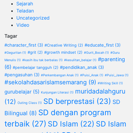
Sejarah
Teladan
Uncategorized
Video
Tagar
#character_first
(3)
#educate_first
(3)
#Creative Writing
(2)
#grit
(2)
#growth mindset
(2)
#Geguritan
(1)
#Gurit_Bocah
(1)
#Guru
#parenting
Menulis
(1)
#kasih ibu tak berbalas
(1)
#kesulitan_belajar
(1)
(6)
#pendidikan_anak
(3)
#pembelajar tangguh
(2)
#pengasuhan
(3)
#Perkembangan Anak
(1)
#Puisi_Anak
(1)
#Puisi_Jawa
(1)
#sekolahdasarislamsemarang
(9)
#Writing Skill
(1)
muridadalahguru
gurubelajar
(5)
Kunjungan Literasi
(1)
SD berprestasi
(23)
(12)
SD
Outing Class
(1)
SD dengan program
Bilingual
(8)
terbaik
(27)
SD Islam
(22)
SD Islam