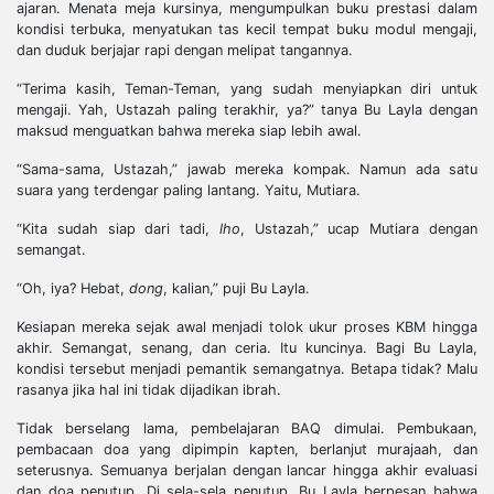
ajaran. Menata meja kursinya, mengumpulkan buku prestasi dalam
kondisi terbuka, menyatukan tas kecil tempat buku modul mengaji,
dan duduk berjajar rapi dengan melipat tangannya.
“Terima kasih, Teman-Teman, yang sudah menyiapkan diri untuk
mengaji. Yah, Ustazah paling terakhir, ya?” tanya Bu Layla dengan
maksud menguatkan bahwa mereka siap lebih awal.
“Sama-sama, Ustazah,” jawab mereka kompak. Namun ada satu
suara yang terdengar paling lantang. Yaitu, Mutiara.
“Kita sudah siap dari tadi,
lho
, Ustazah,” ucap Mutiara dengan
semangat.
“Oh, iya? Hebat,
dong
, kalian,” puji Bu Layla.
Kesiapan mereka sejak awal menjadi tolok ukur proses KBM hingga
akhir. Semangat, senang, dan ceria. Itu kuncinya. Bagi Bu Layla,
kondisi tersebut menjadi pemantik semangatnya. Betapa tidak? Malu
rasanya jika hal ini tidak dijadikan ibrah.
Tidak berselang lama, pembelajaran BAQ dimulai. Pembukaan,
pembacaan doa yang dipimpin kapten, berlanjut murajaah, dan
seterusnya. Semuanya berjalan dengan lancar hingga akhir evaluasi
dan doa penutup. Di sela-sela penutup, Bu Layla berpesan bahwa