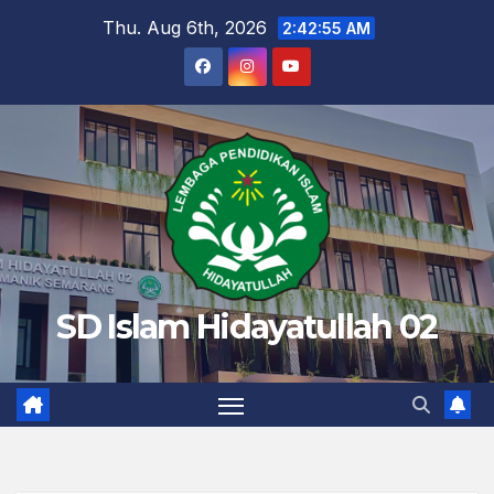
Skip
Thu. Aug 6th, 2026
2:42:56 AM
to
content
SD Islam Hidayatullah 02