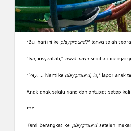
“Bu, hari ini ke
playground
?” tanya salah seor
“Iya, insyaallah,” jawab saya sembari mengan
“
Yey
, … Nanti ke
playground
,
lo
,” lapor anak 
Anak-anak selalu riang dan antusias setiap ka
***
Kami berangkat ke
playground
setelah makan