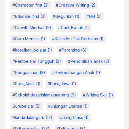
#character_first
(3)
#Creative Writing
(2)
#educate_first
(3)
#Geguritan
(1)
#grit
(2)
#growth Mindset
(2)
#Gurit_Bocah
(1)
#Guru Menulis
(1)
#kasih Ibu Tak Berbalas
(1)
#kesulitan_belajar
(1)
#parenting
(6)
#pembelajar Tangguh
(2)
#pendidikan_anak
(3)
#pengasuhan
(3)
#Perkembangan Anak
(1)
#Puisi_Anak
(1)
#Puisi_Jawa
(1)
#sekolahdasarislamsemarang
(9)
#Writing Skill
(1)
Gurubelajar
(5)
Kunjungan Literasi
(1)
Muridadalahguru
(12)
Outing Class
(1)
SD Berprestasi
(23)
SD Bilingual
(8)