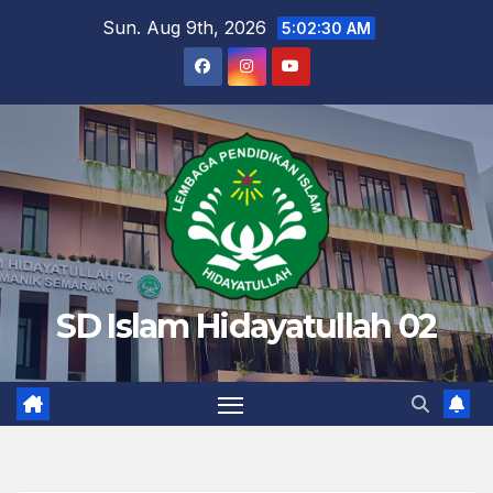
Skip
Sun. Aug 9th, 2026
5:02:31 AM
to
content
SD Islam Hidayatullah 02