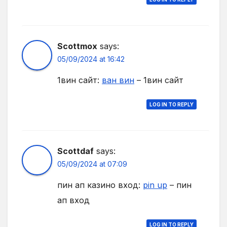
Scottmox
says:
05/09/2024 at 16:42
1вин сайт:
ван вин
– 1вин сайт
LOG IN TO REPLY
Scottdaf
says:
05/09/2024 at 07:09
пин ап казино вход:
pin up
– пин
ап вход
LOG IN TO REPLY