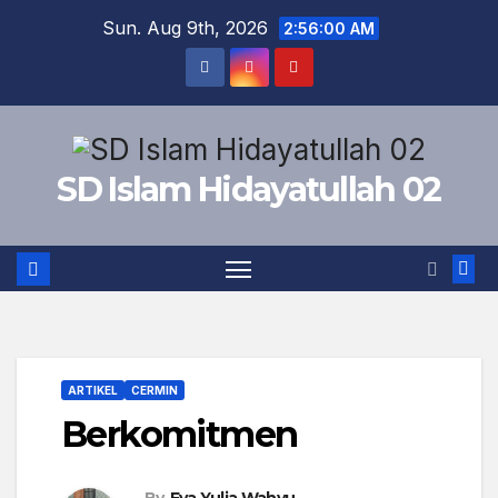
Skip
Sun. Aug 9th, 2026
2:56:01 AM
to
content
SD Islam Hidayatullah 02
ARTIKEL
CERMIN
Berkomitmen
By
Eva Yulia Wahyu