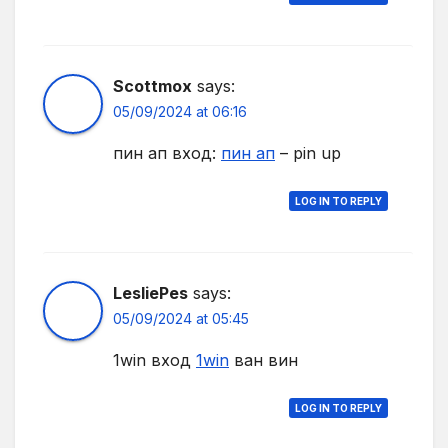
Scottmox
says:
05/09/2024 at 06:16
пин ап вход:
пин ап
– pin up
LOG IN TO REPLY
LesliePes
says:
05/09/2024 at 05:45
1win вход
1win
ван вин
LOG IN TO REPLY