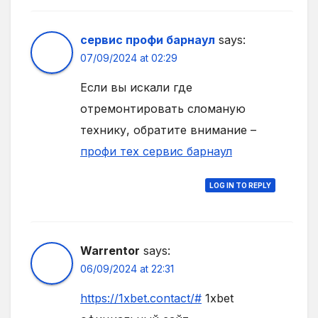
сервис профи барнаул
says:
07/09/2024 at 02:29
Если вы искали где
отремонтировать сломаную
технику, обратите внимание –
профи тех сервис барнаул
LOG IN TO REPLY
Warrentor
says:
06/09/2024 at 22:31
https://1xbet.contact/#
1xbet