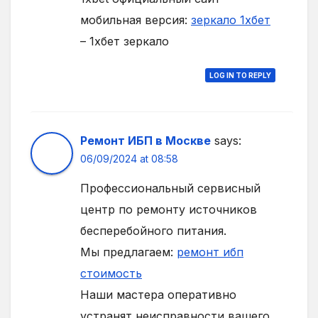
мобильная версия:
зеркало 1хбет
– 1хбет зеркало
LOG IN TO REPLY
Ремонт ИБП в Москве
says:
06/09/2024 at 08:58
Профессиональный сервисный
центр по ремонту источников
бесперебойного питания.
Мы предлагаем:
ремонт ибп
стоимость
Наши мастера оперативно
устранят неисправности вашего