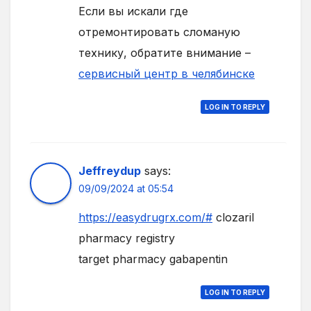
Если вы искали где
отремонтировать сломаную
технику, обратите внимание –
сервисный центр в челябинске
LOG IN TO REPLY
Jeffreydup
says:
09/09/2024 at 05:54
https://easydrugrx.com/#
clozaril
pharmacy registry
target pharmacy gabapentin
LOG IN TO REPLY