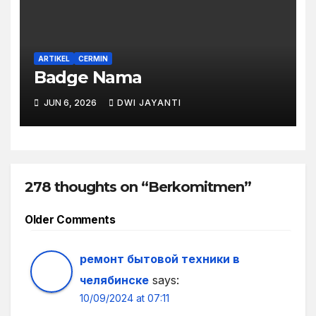
ARTIKEL
CERMIN
Badge Nama
JUN 6, 2026
DWI JAYANTI
278 thoughts on “Berkomitmen”
Comment
Older Comments
navigation
ремонт бытовой техники в
челябинске
says:
10/09/2024 at 07:11