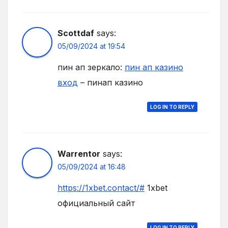
Scottdaf
says:
05/09/2024 at 19:54
пин ап зеркало:
пин ап казино
вход
– пинап казино
LOG IN TO REPLY
Warrentor
says:
05/09/2024 at 16:48
https://1xbet.contact/#
1xbet
официальный сайт
LOG IN TO REPLY