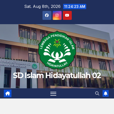
Skip
Sat. Aug 8th, 2026
11:24:24 AM
to
content
SD Islam Hidayatullah 02