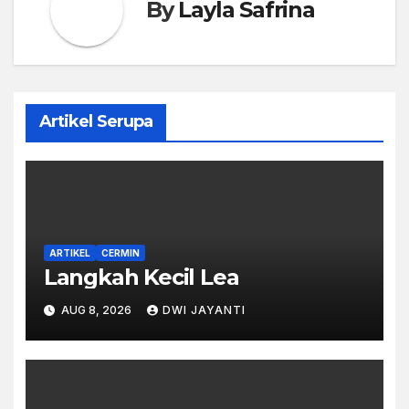
By
Layla Safrina
Artikel Serupa
ARTIKEL
CERMIN
Langkah Kecil Lea
AUG 8, 2026
DWI JAYANTI