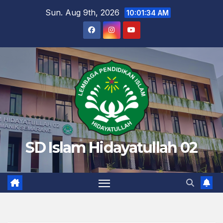
Skip
Sun. Aug 9th, 2026
10:01:35 AM
to
content
SD Islam Hidayatullah 02