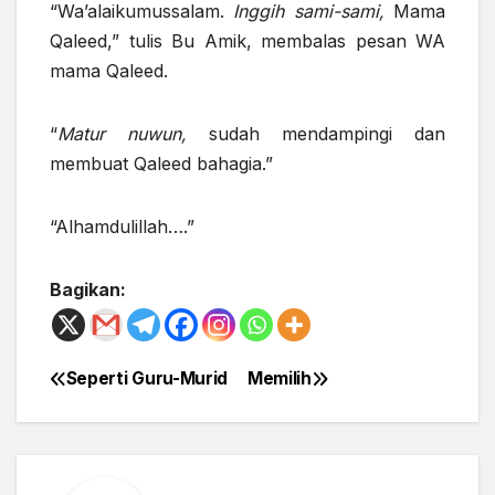
“Wa’alaikumussalam.
Inggih sami-sami,
Mama
Qaleed,” tulis Bu Amik, membalas pesan WA
mama Qaleed.
“
Matur nuwun,
sudah mendampingi dan
membuat Qaleed bahagia.”
“Alhamdulillah….”
Bagikan:
Seperti Guru-Murid
Memilih
Post
navigation