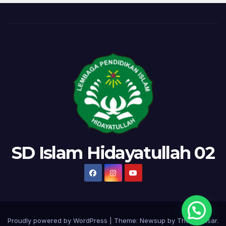
SD Islam Hidayatullah 02
Proudly powered by WordPress
|
Theme:
Newsup
by
Themeansar
.