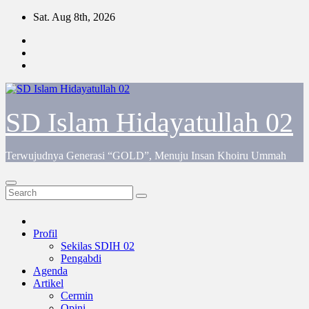
Skip
Sat. Aug 8th, 2026
to
content
SD Islam Hidayatullah 02
Terwujudnya Generasi “GOLD”, Menuju Insan Khoiru Ummah
Profil
Sekilas SDIH 02
Pengabdi
Agenda
Artikel
Cermin
Opini