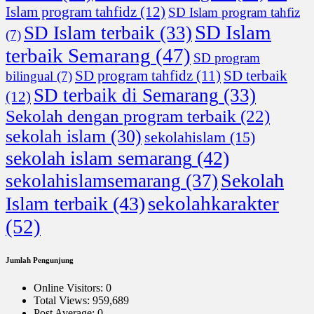
Islam program tahfidz
(12)
SD Islam program tahfiz
SD Islam
SD Islam terbaik
(33)
(7)
terbaik Semarang
(47)
SD program
SD program tahfidz
(11)
SD terbaik
bilingual
(7)
SD terbaik di Semarang
(33)
(12)
Sekolah dengan program terbaik
(22)
sekolah islam
(30)
sekolahislam
(15)
sekolah islam semarang
(42)
Sekolah
sekolahislamsemarang
(37)
sekolahkarakter
Islam terbaik
(43)
(52)
Jumlah Pengunjung
Online Visitors:
0
Total Views:
959,689
Post Average:
0