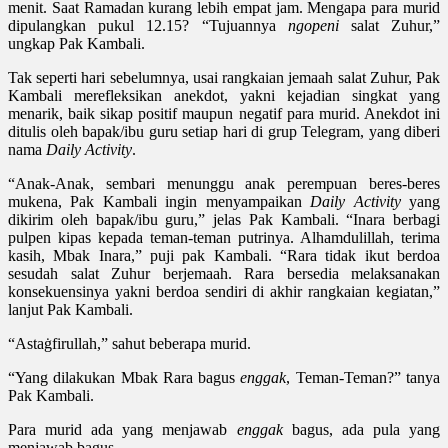
menit. Saat Ramadan kurang lebih empat jam. Mengapa para murid
dipulangkan pukul 12.15? “Tujuannya
ngopeni
salat Zuhur,”
ungkap Pak Kambali.
Tak seperti hari sebelumnya, usai rangkaian jemaah salat Zuhur, Pak
Kambali merefleksikan anekdot, yakni kejadian singkat yang
menarik, baik sikap positif maupun negatif para murid. Anekdot ini
ditulis oleh bapak/ibu guru setiap hari di grup Telegram, yang diberi
nama
Daily Activity
.
“Anak-Anak, sembari menunggu anak perempuan beres-beres
mukena, Pak Kambali ingin menyampaikan
Daily Activity
yang
dikirim oleh bapak/ibu guru,” jelas Pak Kambali. “Inara berbagi
pulpen kipas kepada teman-teman putrinya. Alhamdulillah, terima
kasih, Mbak Inara,” puji pak Kambali. “Rara tidak ikut berdoa
sesudah salat Zuhur berjemaah. Rara bersedia melaksanakan
konsekuensinya yakni berdoa sendiri di akhir rangkaian kegiatan,”
lanjut Pak Kambali.
“Astaġfirullah,” sahut beberapa murid.
“Yang dilakukan Mbak Rara bagus
enggak
, Teman-Teman?” tanya
Pak Kambali.
Para murid ada yang menjawab
enggak
bagus, ada pula yang
menjawab bagus.