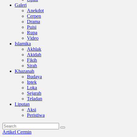
Galeri
Anekdot
Cerpen
Drama
Puisi
Rupa
Video
Islamika
Akhlak
Akidah
Fikih
Sirah
Khazanah
Budaya
Iptek
Loka
Sejarah
Teladan
Liputan
Aksi
Peristiwa
Artikel
Cermin