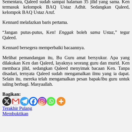
Sementara, Qaleed sudah sampai halaman 35 jilid yang sama. Ken
termasuk kelompok BAQ Ustaz Adhit. Sedangkan Qaleed,
kelompok BAQ Ustaz Aruf.
Kennard melafazkan baris pertama.
“Jangan putus-putus, Ken!
Enggak
boleh
sama
Ustaz,” tegur
Qaleed.
Kennard bersegera memperbaiki bacaannya.
Melihat pemandangan itu, Bu Guru amat bersyukur. Apa yang
dilakukan Ken dan Qaleed, layaknya seorang guru dan murid. Ken
membaca jilid, sedangkan Qaleed menyimak bacaan Ken. Tanpa
disadari, ternyata Qaleed sudah mengamalkan ilmu yang ia dapat.
Selain itu, mereka telah mengamalkan pesan bapak/ibu guru untuk
saling berbagi. Masyaallah.
Bagikan:
Post
Terakhir Pulang
Membuktikan
navigation