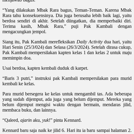
“Yang dilakukan Mbak Rara bagus, Teman-Teman. Karena Mbak
Rara tahu konsekuensinya. Dia juga berusaha lebih baik lagi, yaitu
berdoa sendiri di akhir. Setelah diingatkan, dia memperbaiki diri.
Terima kasih, Mbak Rara,” puji Pak Kambali dengan
mengacungkan jempol.
Siang itu, Pak Kambali merefleksikan
Daily Activity
dua hari, yaitu
Hari Senin (25/3/024) dan Selasa (26/3/2024). Setelah dirasa cukup,
Pak Kambali mempersilakan kapten kelas 1 dan kelas 2 untuk maju
memimpin doa.
Usai berdoa, kapten kembali duduk di karpet.
“Baris 3 putri,” instruksi pak Kambali mempersilakan para murid
kembali ke kelas.
Para murid bersegera ke kelas untuk mengambil tas. Ada beberapa
yang sudah dijemput, ada juga yang belum dijemput. Mereka yang
belum dijemput mengisi waktu dengan bermain, mendaras jilid,
membaca buku, dan lainnya.
“Qaleed,
ajarin
aku,
yuk
!” pinta Kennard.
Kennard baru saja naik ke jilid 6. Hari itu ia baru sampai halaman 2.