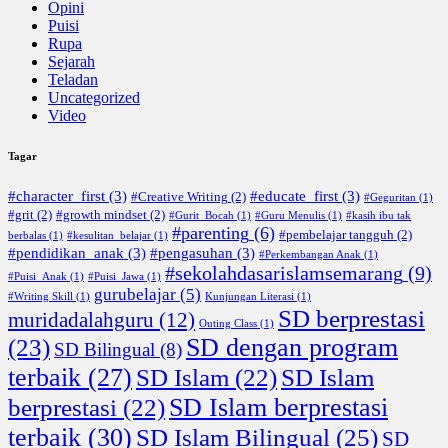
Opini
Puisi
Rupa
Sejarah
Teladan
Uncategorized
Video
Tagar
#character_first
(3)
#educate_first
(3)
#Creative Writing
(2)
#Geguritan
(1)
#grit
(2)
#growth mindset
(2)
#Gurit_Bocah
(1)
#Guru Menulis
(1)
#kasih ibu tak
#parenting
(6)
#pembelajar tangguh
(2)
berbalas
(1)
#kesulitan_belajar
(1)
#pendidikan_anak
(3)
#pengasuhan
(3)
#Perkembangan Anak
(1)
#sekolahdasarislamsemarang
(9)
#Puisi_Anak
(1)
#Puisi_Jawa
(1)
gurubelajar
(5)
#Writing Skill
(1)
Kunjungan Literasi
(1)
SD berprestasi
muridadalahguru
(12)
Outing Class
(1)
SD dengan program
(23)
SD Bilingual
(8)
terbaik
(27)
SD Islam
(22)
SD Islam
SD Islam berprestasi
berprestasi
(22)
terbaik
(30)
SD Islam Bilingual
(25)
SD