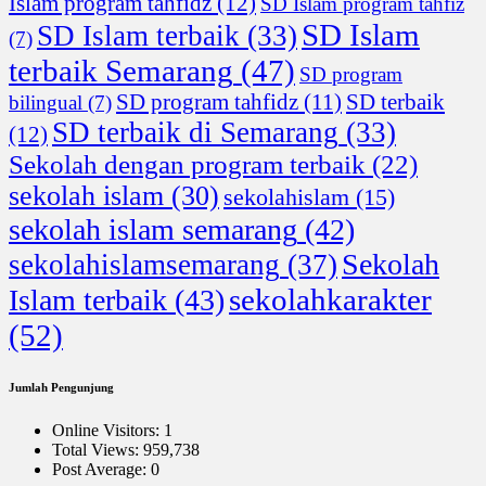
Islam program tahfidz
(12)
SD Islam program tahfiz
SD Islam
SD Islam terbaik
(33)
(7)
terbaik Semarang
(47)
SD program
SD program tahfidz
(11)
SD terbaik
bilingual
(7)
SD terbaik di Semarang
(33)
(12)
Sekolah dengan program terbaik
(22)
sekolah islam
(30)
sekolahislam
(15)
sekolah islam semarang
(42)
Sekolah
sekolahislamsemarang
(37)
sekolahkarakter
Islam terbaik
(43)
(52)
Jumlah Pengunjung
Online Visitors:
1
Total Views:
959,738
Post Average:
0