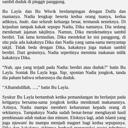
sambil duduk di pinggir panggung.
Bu Layla dan Bu Wiwik berdampingan dengan Daffa dan
mamanya. Nadia lengkap beserta kedua orang tuanya, kedua
adiknya,
bude
, dan seluruh keluarga besar, termasuk neneknya. Di
kejauhan tampak kakak sepupu Nadia, Dika namanya. Dia sedang
menikmati jajanan takjilnya. Namun, Dika menikmatinya sambil
berdiri. Tak lama kemudian, Dika mendekat ke sisi panggung, di
situ pula ada kakaknya Dika dan Nadia yang sama-sama menyantap
takjil. Tidak beda dengan Dika, kakaknya juga makan sambil
berdiri. Dari gesturnya, Nadia sepertinya meminta makanan milik
kakaknya Dika.
“Nah, apa yang terjadi pada Nadia: berdiri atau duduk?” batin Bu
Layla. Sontak Bu Layla lega.
Yap,
spontan Nadia jongkok, tanda
dia paham bahwa seharusnya dia duduk.
“Alhamdulillah, …,” batin Bu Layla.
Syukur Bu Layla bertambah ketika pemandangan itu berlanjut pada
ketiganya bersama-sama jongkok ketika menikmati makanannya.
Artinya, Nadia mampu memberi keharuman kepada orang di
sekitarnya. Tampaknya Nadia sudah benar-benar menghayati hasil
pembiasaan adab makan dan minum. Eloknya lagi, adab islami yang
juga
njawani
itu mampu menjadi magnet bagi kedua sepupunya.
Dika dan kakaknya akhirnya berhasil mengoreksi posisi tubuhnya