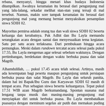
rebana, menyanyi, hingga menari khas budaya Indonesia
ditampilkan. Awalnya keramaian itu berasal dari pengunjung mal
yang lalu-lalang, sekadar melihat stan-stan yang tersaji di mal
tersebut. Namun, makin sore tampak keramaian itu berasal dari
pengunjung mal yang memang berniat menyaksikan penampilan
siswa SDIH 02.
Mayoritas pemirsa adalah orang tua dan wali siswa SDIH 02 beserta
keluarga dan kerabatnya. Pak Adhit dan Bu Layla memandu
serangkaian acara dengan santai dan menyesuaikan tema kegiatan.
Satu per satu acara terlaksana. Dari pembukaan hingga acara
pemungkas. Meski dalam
rundown
tercatat acara selesai pada pukul
17.55, Bu Layla mengemas agar selesai sebelum waktunya. Dengan
pertimbangan, berdekatan dengan waktu berbuka puasa dan salat
Magrib.
Alhamdulillah, … pukul 17.45 acara telah selesai. Artinya, masih
ada kesempatan bagi peserta maupun pengunjung untuk persiapan
berbuka puasa dan salat Magrib. Bu Layla dan seluruh panitia,
dalam hal ini Bapak/Ibu Guru dan Karyawan SDIH 02 masih di
tempat acara. Pun sebagian siswa beserta keluarganya. Tepat pukul
17.51 WIB azan Magrib berkumandang. Spontan suasana mal
lengang tanpa musik dan masing-masing pengunjung mal
menyiapkan diri untuk berbuka puasa. Bu Layla membatalkan
puasanya dengan meminum segelas air putih dan memakan puding