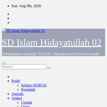
Skip
Sun. Aug 9th, 2026
to
content
SD Islam Hidayatullah 02
Terwujudnya Generasi “GOLD”, Menuju Insan Khoiru Ummah
Profil
Sekilas SDIH 02
Pengabdi
Agenda
Artikel
Cermin
Opini