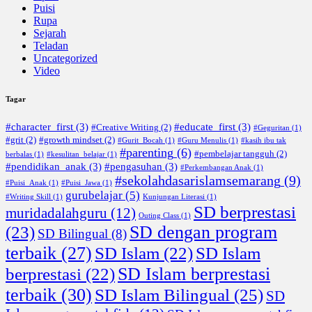
Puisi
Rupa
Sejarah
Teladan
Uncategorized
Video
Tagar
#character_first
(3)
#educate_first
(3)
#Creative Writing
(2)
#Geguritan
(1)
#grit
(2)
#growth mindset
(2)
#Gurit_Bocah
(1)
#Guru Menulis
(1)
#kasih ibu tak
#parenting
(6)
#pembelajar tangguh
(2)
berbalas
(1)
#kesulitan_belajar
(1)
#pendidikan_anak
(3)
#pengasuhan
(3)
#Perkembangan Anak
(1)
#sekolahdasarislamsemarang
(9)
#Puisi_Anak
(1)
#Puisi_Jawa
(1)
gurubelajar
(5)
#Writing Skill
(1)
Kunjungan Literasi
(1)
SD berprestasi
muridadalahguru
(12)
Outing Class
(1)
SD dengan program
(23)
SD Bilingual
(8)
terbaik
(27)
SD Islam
(22)
SD Islam
SD Islam berprestasi
berprestasi
(22)
terbaik
(30)
SD Islam Bilingual
(25)
SD