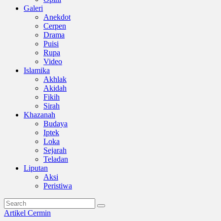
Galeri
Anekdot
Cerpen
Drama
Puisi
Rupa
Video
Islamika
Akhlak
Akidah
Fikih
Sirah
Khazanah
Budaya
Iptek
Loka
Sejarah
Teladan
Liputan
Aksi
Peristiwa
Artikel
Cermin