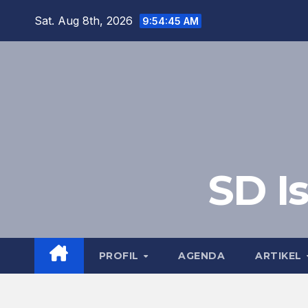
Skip
Sat. Aug 8th, 2026
9:54:46 AM
to
content
SD I
PROFIL
AGENDA
ARTIKEL