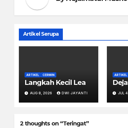
Artikel Serupa
ARTIKEL
CERMIN
ARTIKEL
Langkah Kecil Lea
Dej
AUG 8, 2026
DWI JAYANTI
JUL 4
2 thoughts on “Teringat”