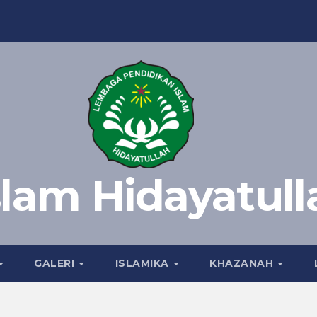
slam Hidayatull
GALERI
ISLAMIKA
KHAZANAH