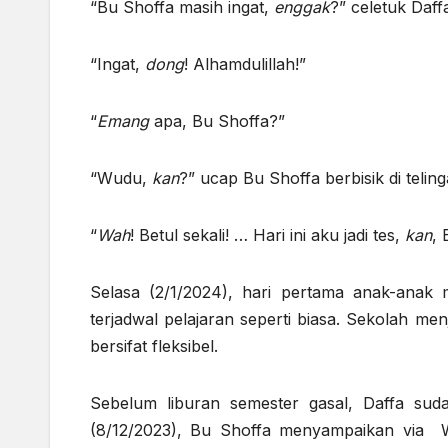
“Bu Shoffa masih ingat,
enggak
?” celetuk Daff
“Ingat,
dong
! Alhamdulillah!”
“
Emang
apa, Bu Shoffa?”
“Wudu,
kan
?” ucap Bu Shoffa berbisik di telin
“
Wah
! Betul sekali! … Hari ini aku jadi tes,
kan
, 
Selasa (2/1/2024), hari pertama anak-anak 
terjadwal pelajaran seperti biasa. Sekolah me
bersifat fleksibel.
Sebelum liburan semester gasal, Daffa sud
(8/12/2023), Bu Shoffa menyampaikan via 