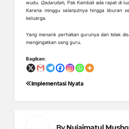
wudu.
Qadarullah
, Pak Kambali ada rapat di lu
Karena minggu selanjutnya hingga liburan se
keluarga.
Yang menarik perhatian gurunya dan tidak di
mengingatkan sang guru.
Bagikan:
Implementasi Nyata
Post
navigation
By
Nujaimatul Musho