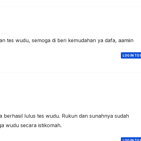
kan tes wudu, semoga di beri kemudahan ya dafa, aamiin
LOG IN TO 
fa berhasil lulus tes wudu. Rukun dan sunahnya sudah
a wudu secara istikomah.
LOG IN TO 