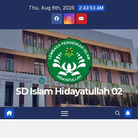
Skip
Thu. Aug 6th, 2026
2:43:54 AM
to
content
SD Islam Hidayatullah 02