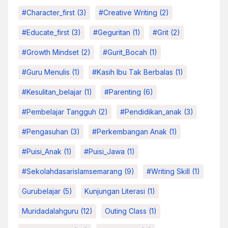
#character_first
(3)
#Creative Writing
(2)
#educate_first
(3)
#Geguritan
(1)
#grit
(2)
#growth Mindset
(2)
#Gurit_Bocah
(1)
#Guru Menulis
(1)
#kasih Ibu Tak Berbalas
(1)
#kesulitan_belajar
(1)
#parenting
(6)
#pembelajar Tangguh
(2)
#pendidikan_anak
(3)
#pengasuhan
(3)
#Perkembangan Anak
(1)
#Puisi_Anak
(1)
#Puisi_Jawa
(1)
#sekolahdasarislamsemarang
(9)
#Writing Skill
(1)
Gurubelajar
(5)
Kunjungan Literasi
(1)
Muridadalahguru
(12)
Outing Class
(1)