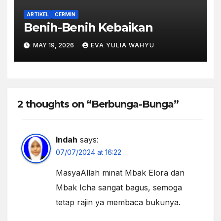
ARTIKEL
CERMIN
Benih-Benih Kebaikan
MAY 19, 2026
EVA YULIA WAHYU
2 thoughts on “Berbunga-Bunga”
Indah
says:
07/07/2024 at 16:22
MasyaAllah minat Mbak Elora dan
Mbak Icha sangat bagus, semoga
tetap rajin ya membaca bukunya.