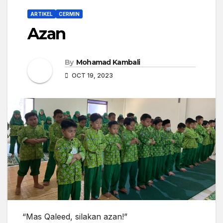
ARTIKEL
CERMIN
Azan
By
Mohamad Kambali
OCT 19, 2023
“Mas Qaleed, silakan azan!”