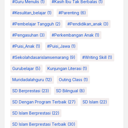
#Guru Menulis
(1)
#kasih Ibu Tak Berbalas
(1)
#kesulitan_belajar
(1)
#parenting
(6)
#pembelajar Tangguh
(2)
#pendidikan_anak
(3)
#pengasuhan
(3)
#Perkembangan Anak
(1)
#Puisi_Anak
(1)
#Puisi_Jawa
(1)
#sekolahdasarislamsemarang
(9)
#Writing Skill
(1)
Gurubelajar
(5)
Kunjungan Literasi
(1)
Muridadalahguru
(12)
Outing Class
(1)
SD Berprestasi
(23)
SD Bilingual
(8)
SD Dengan Program Terbaik
(27)
SD Islam
(22)
SD Islam Berprestasi
(22)
SD Islam Berprestasi Terbaik
(30)