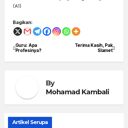
(A1)
Bagikan:
Guru: Apa
Terima Kasih, Pak
Post
Profesinya?
Slamet
navigation
By
Mohamad Kambali
Artikel Serupa