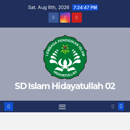
Skip
Sat. Aug 8th, 2026
7:24:48 PM
to
content
SD Islam Hidayatullah 02