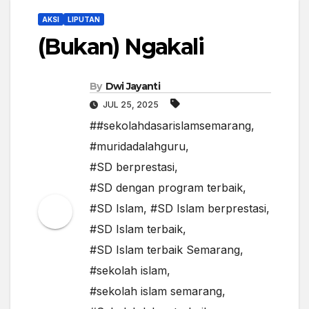
AKSI
LIPUTAN
(Bukan) Ngakali
By
Dwi Jayanti
JUL 25, 2025
##sekolahdasarislamsemarang
,
#muridadalahguru
,
#SD berprestasi
,
#SD dengan program terbaik
,
#SD Islam
,
#SD Islam berprestasi
,
#SD Islam terbaik
,
#SD Islam terbaik Semarang
,
#sekolah islam
,
#sekolah islam semarang
,