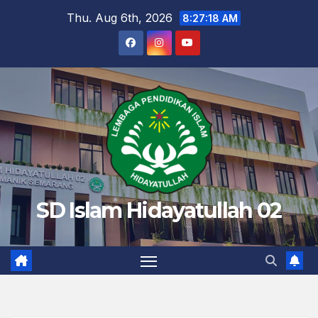
Skip
Thu. Aug 6th, 2026
8:27:19 AM
to
content
SD Islam Hidayatullah 02