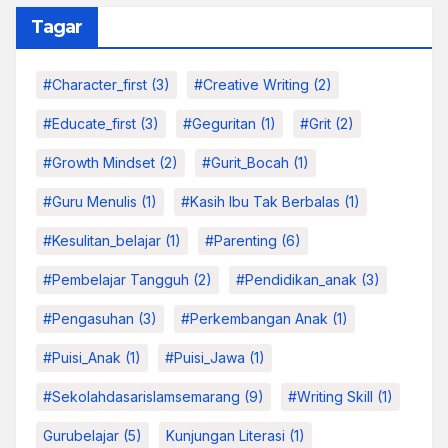
Tagar
#character_first
(3)
#Creative Writing
(2)
#educate_first
(3)
#Geguritan
(1)
#grit
(2)
#growth Mindset
(2)
#Gurit_Bocah
(1)
#Guru Menulis
(1)
#kasih Ibu Tak Berbalas
(1)
#kesulitan_belajar
(1)
#parenting
(6)
#pembelajar Tangguh
(2)
#pendidikan_anak
(3)
#pengasuhan
(3)
#Perkembangan Anak
(1)
#Puisi_Anak
(1)
#Puisi_Jawa
(1)
#sekolahdasarislamsemarang
(9)
#Writing Skill
(1)
Gurubelajar
(5)
Kunjungan Literasi
(1)