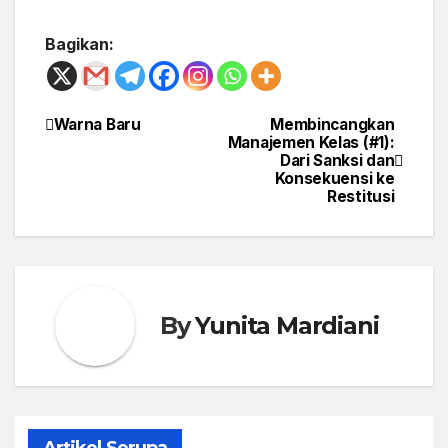
Bagikan:
Warna Baru
Membincangkan
Post
Manajemen Kelas (#1):
Dari Sanksi dan
navigation
Konsekuensi ke
Restitusi
By
Yunita Mardiani
Artikel Serupa